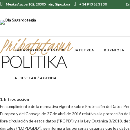
Meaka Auzoa 102, 20305 Irún, Gipuzkoa
+ 34 943 62 31 30
Er
Pribatutasun
SAGARDOTEGIA / TXOTX
JATETXEA
BURNIOLA
POLITIKA
ALBISTEAK / AGENDA
1. Introduccion
En cumplimiento de la normativa vigente sobre Protección de Datos Per
Europeo y del Consejo de 27 de abril de 2016 relativo a la protección de 
libre circulación de estos datos (“RGPD”) y a la Ley Orgánica 3/2018, d
digitales (“LOPDGDD”), se informa a las personas usuarias que los datos