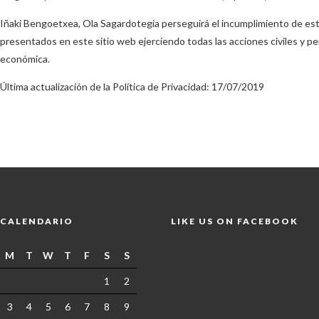
Iñaki Bengoetxea, Ola Sagardotegia perseguirá el incumplimiento de esta 
presentados en este sitio web ejerciendo todas las acciones civiles y 
económica.
Última actualización de la Política de Privacidad: 17/07/2019
CALENDARIO
LIKE US ON FACEBOOK
M
T
W
T
F
S
S
1
2
3
4
5
6
7
8
9