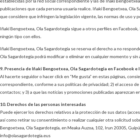
establecidas por la red social correspondiente y las de Iñaki Bengoetxe
publicaciones que cada persona usuaria realice. Iñaki Bengoetxea, Ola Sa
que considere que infringen la legislación vigente, las normas de uso y 
Iñaki Bengoetxea, Ola Sagardotegia sigue a otros perfiles en Facebook, 
ningún tipo con ellos.
Iñaki Bengoetxea, Ola Sagardotegia se reserva el derecho a no responder
Ola Sagardotegia podrá modificar o eliminar en cualquier momento y sin a
9. Presencia de Iñaki Bengoetxea, Ola Sagardotegia en Facebook e 
Al hacerte seguidor o hacer click en “Me gusta” en estas páginas, consie
correspondiente, conforme a sus políticas de privacidad; 2) el acceso de
contactos; y 3) a que las noticias y promociones publicadas aparezcan en
10. Derechos de las personas interesadas
Puede ejercer los derechos relativos a la protección de sus datos (acceso, 
así como retirar su consentimiento o realizar cualquier otra solicitud so
Bengoetxea, Ola Sagardotegia, en Meaka Auzoa, 102, Irun 20305, Guipúzc
info@olasagardotegia.eus