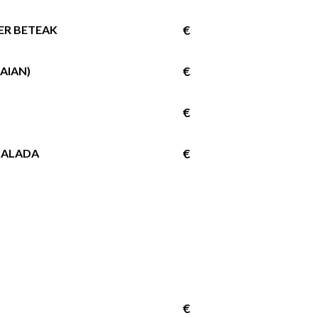
ER BETEAK
€
AIAN)
€
€
SALADA
€
€