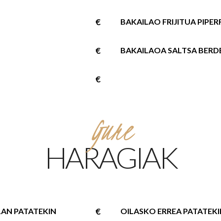
€
BAKAILAO FRIJITUA PIPER
€
BAKAILAOA SALTSA BERD
€
Gure
HARAGIAK
LAN PATATEKIN
€
OILASKO ERREA PATATEKI