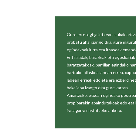
Gure erretegi-jatetxean, sukaldaritza
probatu ahal izango dira, gure ingur
egindakoak lurra eta itsasoak emand
Entsaladak, barazkiak eta egoskariak
baratzetakoak, parrillan egindako ha
hazitako oilaskoa labean errea, xapo
labean erreak edo eta era ezberdine
bakailaoa izango dira gure kartan.
Amaitzeko, etxean egindako postreak
propioarekin apaindutakoak edo eta
irasagarra dastatzeko aukera.