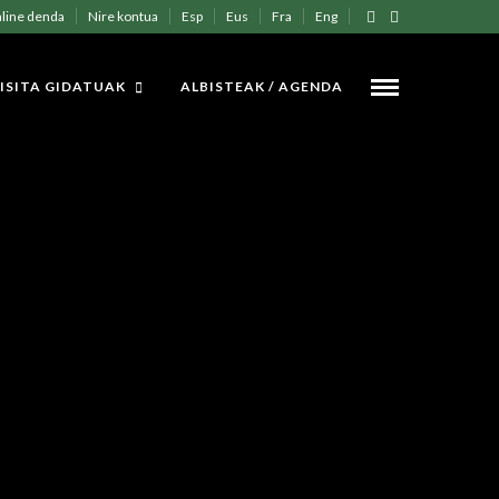
line denda
Nire kontua
Esp
Eus
Fra
Eng
ISITA GIDATUAK
ALBISTEAK / AGENDA