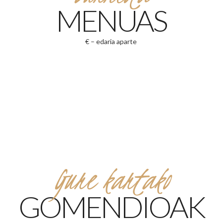
MENUAS
€ – edaria aparte
Gure kartako
GOMENDIOAK