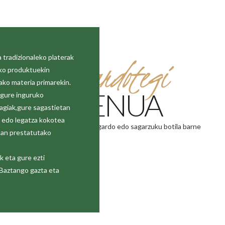
 tradizionaleko platerak
Sagardotegi
uko produktuekin
ako materia primarekin.
MENUA
 gure inguruko
ragiak,gure sagastietan
a edo legatza kokotea
€ – menu bakoitzeko sagardo edo sagarzuku botila barne
tan prestatutako
 eta gure ezti
 Baztango gazta eta