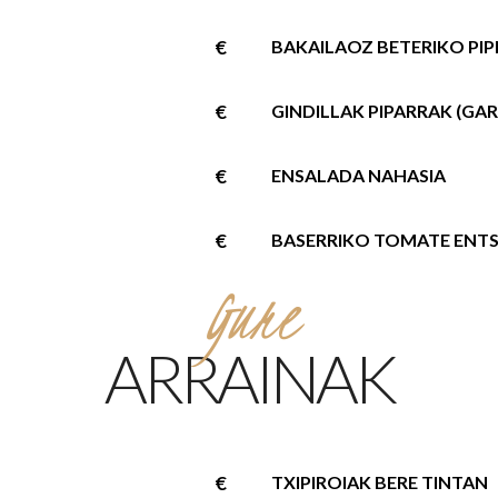
€
BAKAILAOZ BETERIKO PIP
€
GINDILLAK PIPARRAK (GAR
€
ENSALADA NAHASIA
€
BASERRIKO TOMATE ENT
Gure
ARRAINAK
€
TXIPIROIAK BERE TINTAN