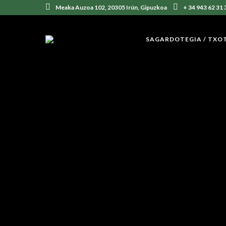
Meaka Auzoa 102, 20305 Irún, Gipuzkoa
+ 34 943 62 31 
SAGARDOTEGIA / TXO