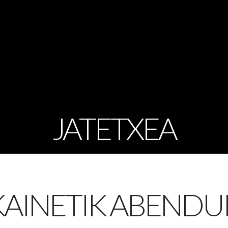
JATETXEA
KAINETIK ABENDU