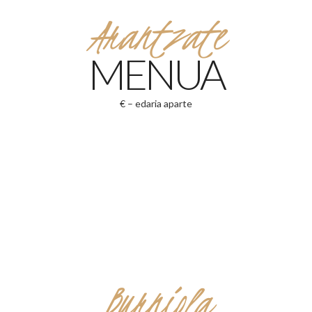
Arantzate
MENUA
€ – edaria aparte
Burniola