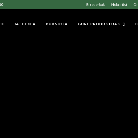
30
Erreserbak
Nola iritsi
On
TX
JATETXEA
BURNIOLA
GURE PRODUKTUAK
B