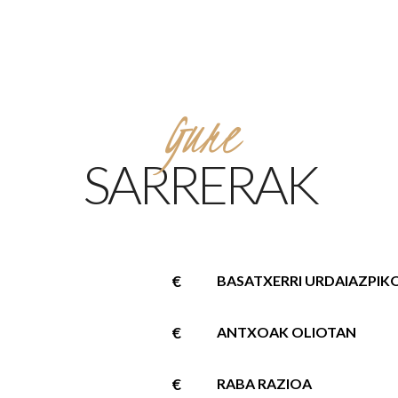
Gure
SARRERAK
€
BASATXERRI URDAIAZPIK
€
ANTXOAK OLIOTAN
€
RABA RAZIOA