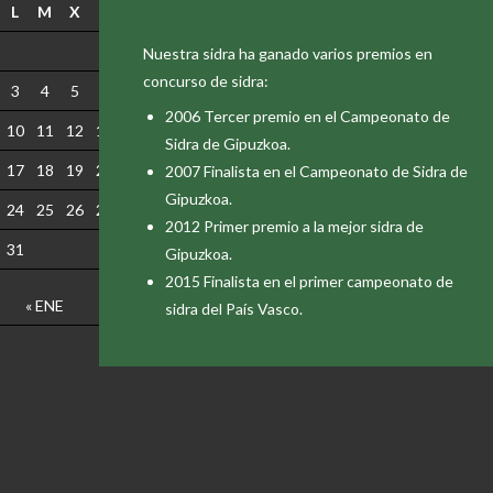
L
M
X
J
V
goikoetxe, urtebi haundi, errezila…) y terminamos
S
D
a principios de Noviembre.
1
2
Nuestra sidra ha ganado varios premios en
concurso de sidra:
3
4
5
6
7
8
9
2006 Tercer premio en el Campeonato de
10
11
12
13
14
15
16
Sidra de Gipuzkoa.
17
18
19
20
21
22
23
2007 Finalista en el Campeonato de Sidra de
Gipuzkoa.
24
25
26
27
28
29
30
2012 Primer premio a la mejor sidra de
31
Gipuzkoa.
2015 Finalista en el primer campeonato de
« ENE
sidra del País Vasco.