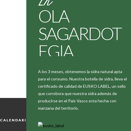
OLA
SAGARDOT
EGIA
elaboramos anualmente más de 80.000 litros de
A los 3 meses, obtenemos la sidra natural apta
sidra con manzanas obtenidas de nuestros
para el consumo. Nuestra botella de sidra, lleva el
propios manzanos. La plantación de los
certificado de calidad de EUSKO LABEL, un sello
manzanos se hace selectivamente para obtener
que corrobora que nuestra sidra además de
manzanas amargas y dulces-amargas, siendo
producirse en el País Vasco esta hecha con
todas ellas autóctonas. Comenzamos la
manzana del territorio.
elaboración de la sidra a mediados de
Septiembre con la recogida de las diferentes
CALENDARIO
LIKE US ON FACEBOOK
variedades de manzana (mozoloa, patzuloa,