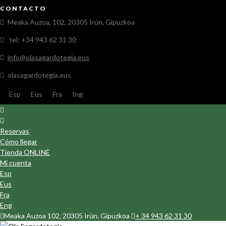
CONTACTO
Meaka Auzoa, 102, 20305 Irún, Gipuzkoa
tel: +34 943 62 31 30
info@olasagardotegia.eus
olasagardotegia.eus
Esp
Eus
Fra
Ing
Reservas
Cómo llegar
Tienda ONLINE
Mi cuenta
Esp
Eus
Fra
Eng
Meaka Auzoa 102, 20305 Irún, Gipuzkoa
+ 34 943 62 31 30