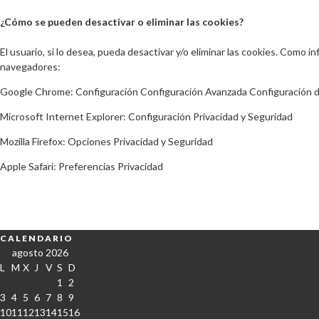
¿Cómo se pueden desactivar o eliminar las cookies?
El usuario, si lo desea, pueda desactivar y/o eliminar las cookies. Como 
navegadores:
Google Chrome: Configuración Configuración Avanzada Configuración 
Microsoft Internet Explorer: Configuración Privacidad y Seguridad
Mozilla Firefox: Opciones Privacidad y Seguridad
Apple Safari: Preferencias Privacidad
CALENDARIO
agosto 2026
L
M
X
J
V
S
D
1
2
3
4
5
6
7
8
9
10
11
12
13
14
15
16