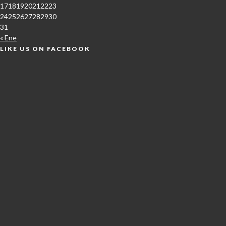
17
18
19
20
21
22
23
24
25
26
27
28
29
30
31
« Ene
LIKE US ON FACEBOOK