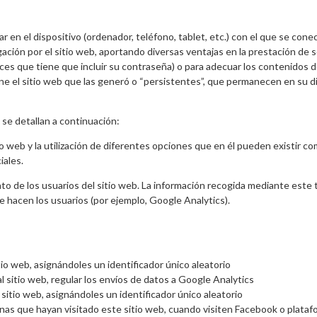
n el dispositivo (ordenador, teléfono, tablet, etc.) con el que se conect
ación por el sitio web, aportando diversas ventajas en la prestación de ser
ces que tiene que incluir su contraseña) o para adecuar los contenidos de
one el sitio web que las generó o “persistentes”, que permanecen en su 
e se detallan a continuación:
o web y la utilización de diferentes opciones que en él pueden existir com
iales.
o de los usuarios del sitio web. La información recogida mediante este tip
ue hacen los usuarios (por ejemplo, Google Analytics).
tio web, asignándoles un identificador único aleatorio
l sitio web, regular los envíos de datos a Google Analytics
 sitio web, asignándoles un identificador único aleatorio
as que hayan visitado este sitio web, cuando visiten Facebook o plataf