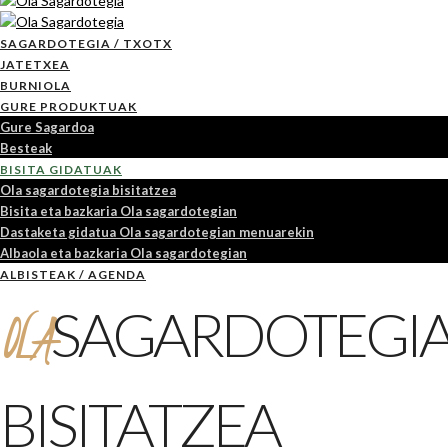
SAGARDOTEGIA / TXOTX
JATETXEA
BURNIOLA
GURE PRODUKTUAK
Gure Sagardoa
Besteak
BISITA GIDATUAK
Ola sagardotegia bisitatzea
Bisita eta bazkaria Ola sagardotegian
Dastaketa gidatua Ola sagardotegian menuarekin
Albaola eta bazkaria Ola sagardotegian
ALBISTEAK / AGENDA
OLA
SAGARDOTEGI
BISITATZEA