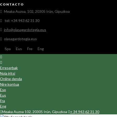
CONTACTO
Meaka Auzoa, 102, 20305 Irún, Gipuzkoa
tel: +34 943 62 31 30
info@olasagardotegia.eus
olasagardotegia.eus
Spa
Eus
Fre
Eng
Erreserbak
Nola iritsi
Online denda
Nire kontua
Esp
Eus
Fra
Eng
Meaka Auzoa 102, 20305 Irún, Gipuzkoa
+ 34 943 62 31 30