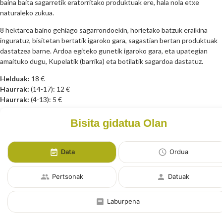
baina baita sagarretik eratorritako produktuak ere, hala nola etxe
naturaleko zukua.
8 hektarea baino gehiago sagarrondoekin, horietako batzuk eraikina
inguratuz, bisitetan bertatik igaroko gara, sagastian bertan produktuak
dastatzea barne. Ardoa egiteko gunetik igaroko gara, eta upategian
amaituko dugu, Kupelatik (barrika) eta botilatik sagardoa dastatuz.
Helduak:
18 €
Haurrak:
(14-17): 12 €
Haurrak:
(4-13): 5 €
Bisita gidatua Olan
Data
Ordua
Pertsonak
Datuak
Laburpena