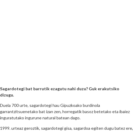
Sagardotegi bat barrutik ezagutu nahi duzu? Guk erakutsiko
dizugu.
Duela 700 urte, sagardotegi hau Gipuzkoako burdinola
garrantzitsuenetako bat izan zen, horregatik basoz betetako eta ibaiez
inguratutako ingurune natural batean dago.
1999. urteaz geroztik, sagardotegi gisa, sagardoa egiten dugu batez ere,