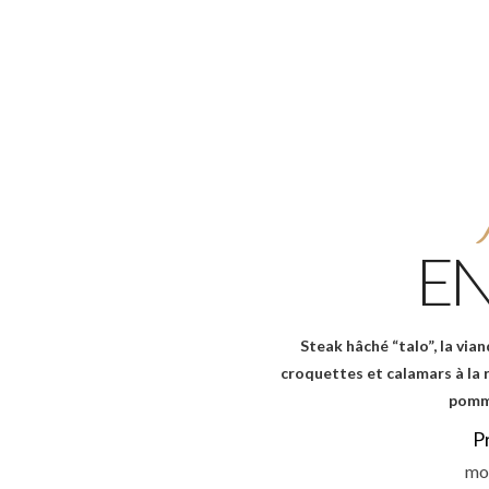
EN
Steak hâché “talo”, la vi
croquettes et calamars à la r
pomme
P
moi