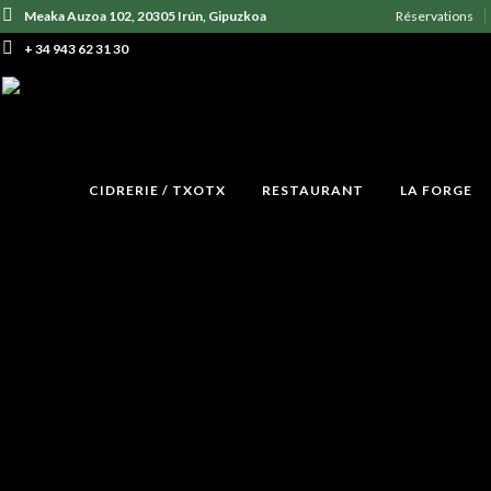
Meaka Auzoa 102, 20305 Irún, Gipuzkoa
Réservations
+ 34 943 62 31 30
CIDRERIE / TXOTX
RESTAURANT
LA FORGE