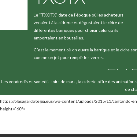
Le “TXOTX” date de l´époque où les acheteurs
venaient à la cidrerie et dégustaient le cidre de
différentes barriques pour choisir celui qu´ils
Act
emportaient en bouteilles.
C´est le moment où on ouvre la barrique et le cidre sor
EN 
comme un jet pour remplir les verres.
Les vendredis et samedis soirs de mars , la cidrerie offre des animations
de ch
https://olasagardotegia.eus/wp-content/uploads/2015/11/cantando-en-l
height=”60″>