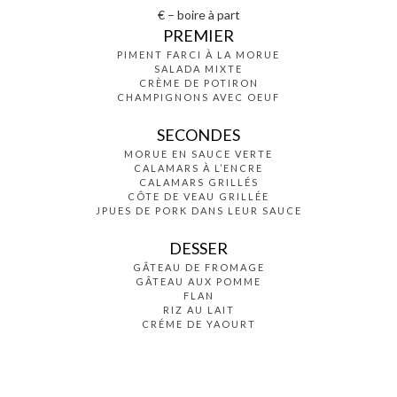
€ – boire à part
PREMIER
PIMENT FARCI À LA MORUE
SALADA MIXTE
CRÈME DE POTIRON
CHAMPIGNONS AVEC OEUF
SECONDES
MORUE EN SAUCE VERTE
CALAMARS À L’ENCRE
CALAMARS GRILLÉS
CÔTE DE VEAU GRILLÉE
JPUES DE PORK DANS LEUR SAUCE
DESSER
GÂTEAU DE FROMAGE
GÂTEAU AUX POMME
FLAN
RIZ AU LAIT
CRÉME DE YAOURT