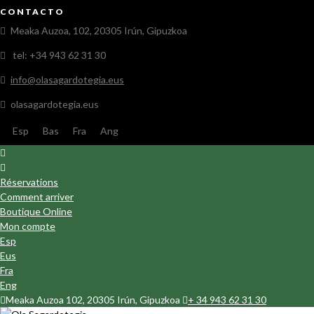
CONTACTO
Meaka Auzoa, 102, 20305 Irún, Gipuzkoa
tel: +34 943 62 31 30
info@olasagardotegia.eus
olasagardotegia.eus
Esp
Bas
Fra
Ang
Réservations
Comment arriver
Boutique Online
Mon compte
Esp
Eus
Fra
Eng
Meaka Auzoa 102, 20305 Irún, Gipuzkoa
+ 34 943 62 31 30