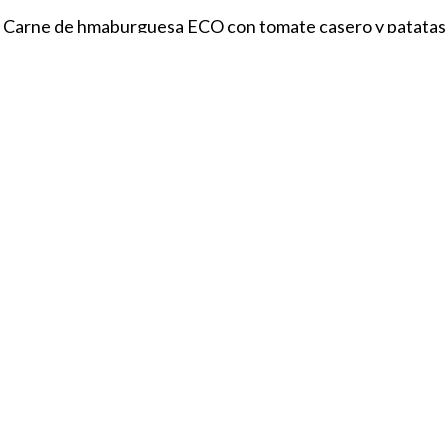
Carne de hmaburguesa ECO con tomate casero y patatas
€
Cordero asado con patatas
€
LES
DESSERT
Flan
€