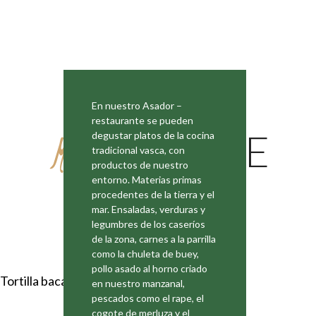
En nuestro Asador –
restaurante se pueden
MENU
CIDRERIE
degustar platos de la cocina
tradicional vasca, con
productos de nuestro
entorno. Materias primas
€ – 1 botella sidra o zumo por menú
procedentes de la tierra y el
mar. Ensaladas, verduras y
legumbres de los caseríos
de la zona, carnes a la parrilla
como la chuleta de buey,
pollo asado al horno criado
Tortilla bacalao
en nuestro manzanal,
pescados como el rape, el
cogote de merluza y el