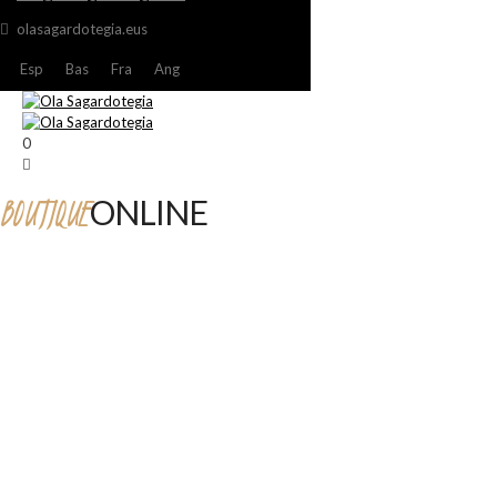
olasagardotegia.eus
Esp
Bas
Fra
Ang
0
BOUTIQUE
ONLINE