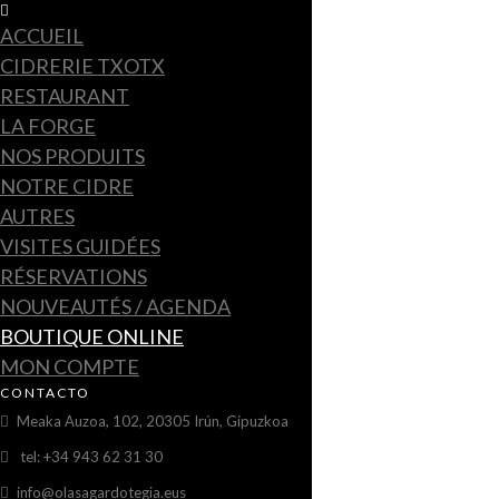
ACCUEIL
CIDRERIE TXOTX
RESTAURANT
LA FORGE
NOS PRODUITS
NOTRE CIDRE
AUTRES
VISITES GUIDÉES
RÉSERVATIONS
NOUVEAUTÉS / AGENDA
BOUTIQUE ONLINE
MON COMPTE
CONTACTO
Meaka Auzoa, 102, 20305 Irún, Gipuzkoa
tel: +34 943 62 31 30
info@olasagardotegia.eus