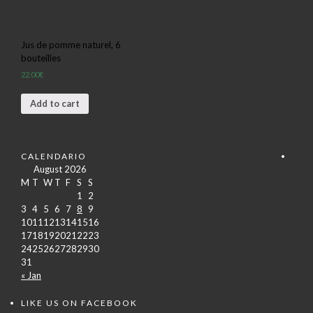
Jus de pomme naturel, 6
bouteilles
22.00
€
Add to cart
CALENDARIO
August 2026
M
T
W
T
F
S
S
1
2
3
4
5
6
7
8
9
10
11
12
13
14
15
16
17
18
19
20
21
22
23
24
25
26
27
28
29
30
31
« Jan
LIKE US ON FACEBOOK