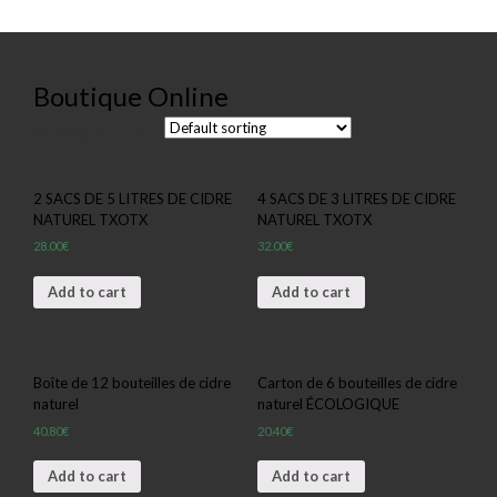
Boutique Online
Showing all 5 results
2 SACS DE 5 LITRES DE CIDRE
4 SACS DE 3 LITRES DE CIDRE
NATUREL TXOTX
NATUREL TXOTX
28.00
€
32.00
€
Add to cart
Add to cart
Boîte de 12 bouteilles de cidre
Carton de 6 bouteilles de cidre
naturel
naturel ÉCOLOGIQUE
40.80
€
20.40
€
Add to cart
Add to cart