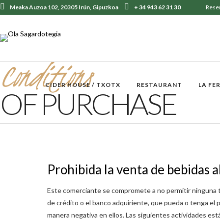
Meaka Auzoa 102, 20305 Irún, Gipuzkoa
+ 34 943 62 31 30
Rese
Conditions
CIDER HOUSE / TXOTX
RESTAURANT
LA FE
OF PURCHASE
Prohibida la venta de bebidas a
Este comerciante se compromete a no permitir ninguna tr
de crédito o el banco adquiriente, que pueda o tenga el p
manera negativa en ellos. Las siguientes actividades est