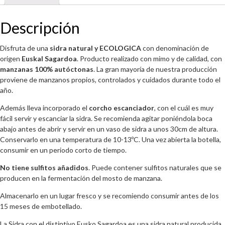
botellas
cantidad
Descripción
Disfruta de una
sidra natural y ECOLOGICA
con denominación de
origen
Euskal Sagardoa
. Producto realizado con mimo y de calidad, con
manzanas 100% autóctonas
. La gran mayoría de nuestra producción
proviene de manzanos propios, controlados y cuidados durante todo el
año.
Además lleva incorporado el
corcho escanciador
, con el cuál es muy
fácil servir y escanciar la sidra. Se recomienda agitar poniéndola boca
abajo antes de abrir y servir en un vaso de sidra a unos 30cm de altura.
Conservarlo en una temperatura de 10-13ºC. Una vez abierta la botella,
consumir en un periodo corto de tiempo.
No tiene sulfitos añadidos
. Puede contener sulfitos naturales que se
producen en la fermentación del mosto de manzana.
Almacenarlo en un lugar fresco y se recomiendo consumir antes de los
15 meses de embotellado.
La Sidra con el distintivo Eusko Sagardoa es una sidra natural producida