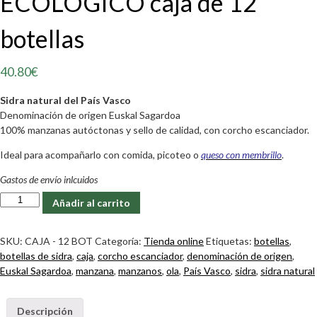
ECOLOGICO caja de 12
botellas
40.80
€
Sidra natural del País Vasco
Denominación de origen Euskal Sagardoa
100% manzanas autóctonas y sello de calidad, con corcho escanciador.
Ideal para acompañarlo con comida, picoteo o
queso con membrillo
.
Gastos de envío inlcuidos
Ola
Añadir al carrito
D.O.
Euskal
SKU:
CAJA - 12 BOT
Categoría:
Tienda online
Etiquetas:
botellas
,
Sagardoa
botellas de sidra
,
caja
,
corcho escanciador
,
denominación de origen
,
ECOLOGICO
Euskal Sagardoa
,
manzana
,
manzanos
,
ola
,
País Vasco
,
sidra
,
sidra natural
caja
de
12
Descripción