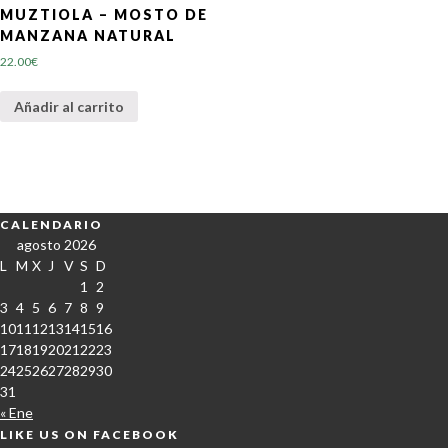
MUZTIOLA – MOSTO DE
MANZANA NATURAL
22.00
€
Añadir al carrito
CALENDARIO
agosto 2026
L
M
X
J
V
S
D
1
2
3
4
5
6
7
8
9
10
11
12
13
14
15
16
17
18
19
20
21
22
23
24
25
26
27
28
29
30
31
« Ene
LIKE US ON FACEBOOK