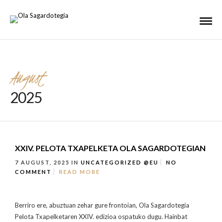
August
2025
XXIV. PELOTA TXAPELKETA OLA SAGARDOTEGIAN
7 AUGUST, 2025
IN
UNCATEGORIZED @EU
NO
COMMENT
READ MORE
Berriro ere, abuztuan zehar gure frontoian, Ola Sagardotegia
Pelota Txapelketaren XXIV. edizioa ospatuko dugu. Hainbat