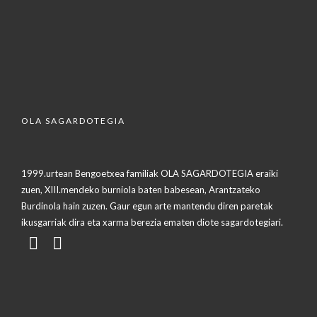
OLA SAGARDOTEGIA
1999.urtean Bengoetxea familiak OLA SAGARDOTEGIA eraiki
zuen, XIII.mendeko burniola baten babesean, Arantzateko
Burdinola hain zuzen. Gaur egun arte mantendu diren paretak
ikusgarriak dira eta xarma berezia ematen diote sagardotegiari.