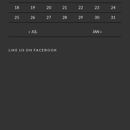
18
19
20
21
22
23
24
25
26
27
28
29
30
31
« JUL
JAN »
LIKE US ON FACEBOOK