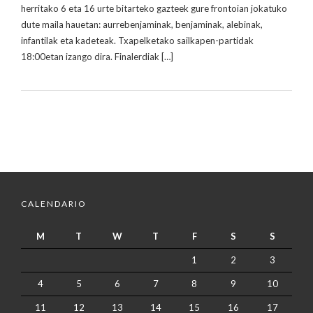
herritako 6 eta 16 urte bitarteko gazteek gure frontoian jokatuko
dute maila hauetan: aurrebenjaminak, benjaminak, alebinak,
infantilak eta kadeteak. Txapelketako sailkapen-partidak
18:00etan izango dira. Finalerdiak […]
CALENDARIO
M
T
W
T
F
S
S
1
2
3
4
5
6
7
8
9
10
11
12
13
14
15
16
17