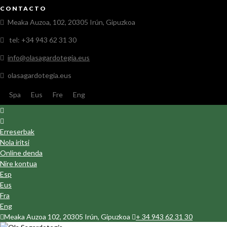
CONTACTO
Meaka Auzoa, 102, 20305 Irún, Gipuzkoa
tel: +34 943 62 31 30
info@olasagardotegia.eus
olasagardotegia.eus
Spa
Eus
Fre
Eng
Erreserbak
Nola iritsi
Online denda
Nire kontua
Esp
Eus
Fra
Eng
Meaka Auzoa 102, 20305 Irún, Gipuzkoa
+ 34 943 62 31 30