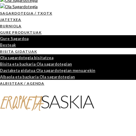
SAGARDOTEGIA / TXOTX
JATETXEA
BURNIOLA
GURE PRODUKTUAK
Gure Sagardoa
Besteak
BISITA GIDATUAK
Ola sagardotegia bisitatzea
Bisita eta bazkaria Ola sagardotegian
Dastaketa gidatua Ola sagardotegian menuarekin
Albaola eta bazkaria Ola sagardotegian
ALBISTEAK / AGENDA
EROSKETA
SASKIA