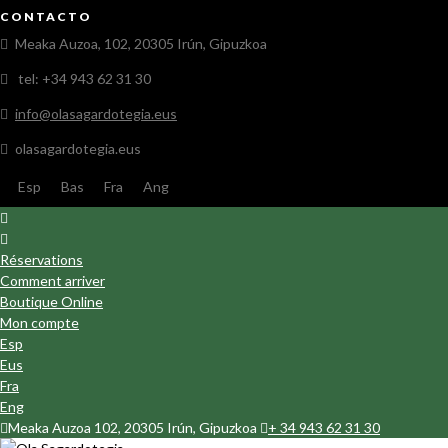
CONTACTO
Meaka Auzoa, 102, 20305 Irún, Gipuzkoa
tel: +34 943 62 31 30
info@olasagardotegia.eus
olasagardotegia.eus
Esp
Bas
Fra
Ang
Réservations
Comment arriver
Boutique Online
Mon compte
Esp
Eus
Fra
Eng
Meaka Auzoa 102, 20305 Irún, Gipuzkoa
+ 34 943 62 31 30