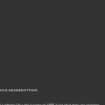
OLA SAGARDOTEGIA
La cidrerie Ola a été ouverte en 1999. Il est situé dans une ancienne