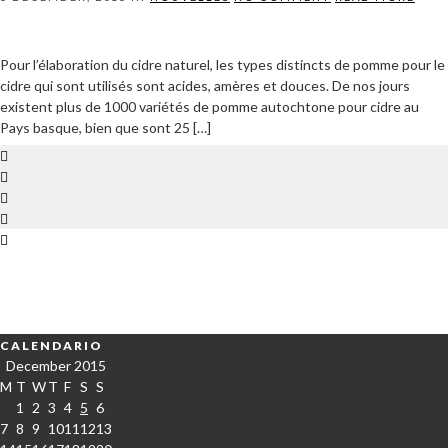
Pour l’élaboration du cidre naturel, les types distincts de pomme pour le
cidre qui sont utilisés sont acides, amères et douces. De nos jours
existent plus de 1000 variétés de pomme autochtone pour cidre au
Pays basque, bien que sont 25 […]
CALENDARIO
December 2015
M
T
W
T
F
S
S
1
2
3
4
5
6
7
8
9
10
11
12
13