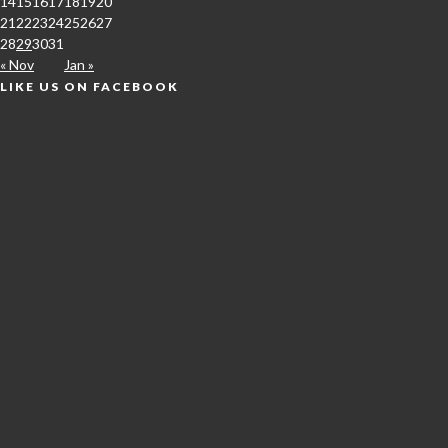
14
15
16
17
18
19
20
21
22
23
24
25
26
27
28
29
30
31
« Nov
Jan »
LIKE US ON FACEBOOK