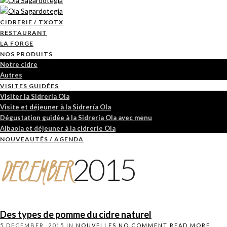
CIDRERIE / TXOTX
RESTAURANT
LA FORGE
NOS PRODUITS
Notre cidre
Autres
VISITES GUIDÉES
Visiter la Sidrería Ola
Visite et déjeuner à la Sidrería Ola
Dégustation guidée à la Sidrería Ola avec menu
Albaola et déjeuner à la cidrerie Ola
NOUVEAUTÉS / AGENDA
DECEMBER
2015
Des types de pomme du cidre naturel
5 DECEMBER, 2015
IN
NOUVELLES
NO COMMENT
READ MORE