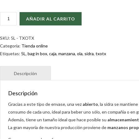
2
AÑADIR AL CARRITO
BOLSAS
DE
5L
SKU:
5L - TXOTX
SIDRA
Categoría:
Tienda online
NATURAL
Etiquetas:
5L
,
bag in box
,
caja
,
manzana
,
ola
,
sidra
,
txotx
TXOTX
CANTIDAD
Descripción
Gracias a este tipo de envase, una vez
abierto
, la sidra se mantien
consumo de cada uno, ideal para beber uno sólo, en compañía o en g
Además, tiene un tamaño ideal que hace posible su
almacenamient
La gran mayoría de nuestra producción proviene de
manzanos prop