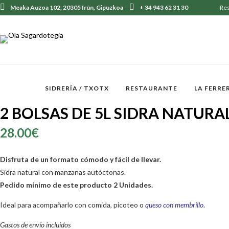
Meaka Auzoa 102, 20305 Irún, Gipuzkoa
+ 34 943 62 31 30
Re
SIDRERÍA / TXOTX
RESTAURANTE
LA FERRE
2 BOLSAS DE 5L SIDRA NATURA
28.00
€
Disfruta de un formato cómodo y fácil de llevar.
Sidra natural con manzanas autóctonas.
Pedido mínimo de este producto 2 Unidades.
Ideal para acompañarlo con comida, picoteo o
queso con membrillo
.
Gastos de envío incluidos