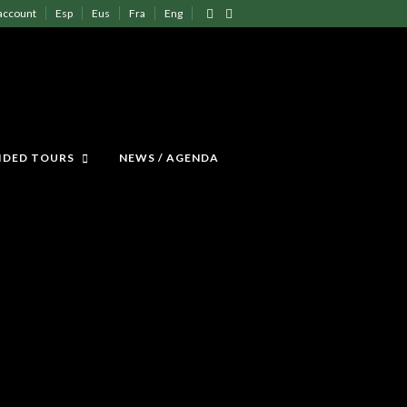
account
Esp
Eus
Fra
Eng
IDED TOURS
NEWS / AGENDA