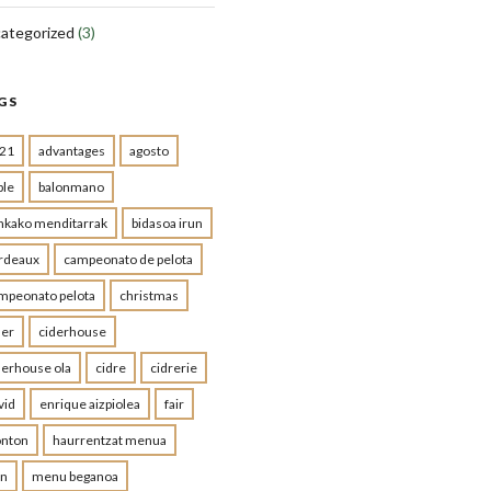
ategorized
(3)
GS
21
advantages
agosto
ple
balonmano
nkako menditarrak
bidasoa irun
rdeaux
campeonato de pelota
mpeonato pelota
christmas
der
ciderhouse
derhouse ola
cidre
cidrerie
vid
enrique aizpiolea
fair
onton
haurrentzat menua
un
menu beganoa