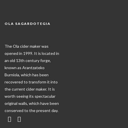
OLA SAGARDOTEGIA
The Ola cider maker was
opened in 1999. It is located in
an old 13th century forge,
known as Arantzateko
Burniola, which has been
recovered to transform it into
the current cider maker. It is
worth seeing its spectacular
original walls, which have been
conserved to the present day.