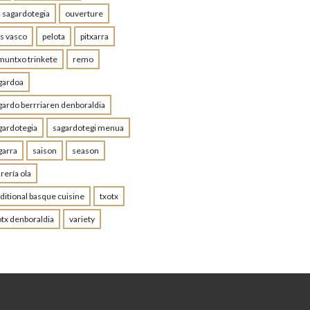
a sagardotegia
ouverture
is vasco
pelota
pitxarra
muntxo trinkete
remo
gardoa
gardo berrriaren denboraldia
gardotegia
sagardotegi menua
garra
saison
season
rería ola
aditional basque cuisine
txotx
otx denboraldia
variety