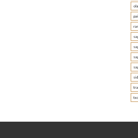
ol
pa
ra
sa
sa
sa
sa
sid
tr
tx