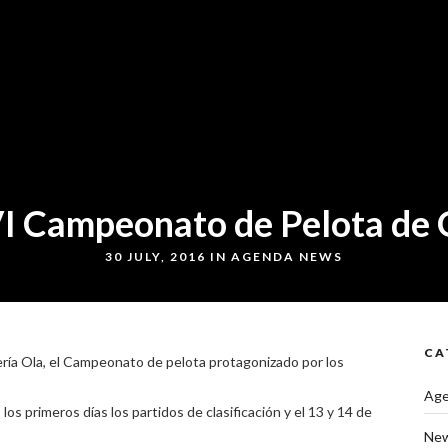
I Campeonato de Pelota de 
30 JULY, 2016 IN
AGENDA
NEWS
CA
ería Ola, el Campeonato de pelota protagonizado por los
Ag
os primeros días los partidos de clasificación y el 13 y 14 de
Ne