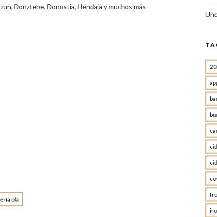
rtzun, Donztebe, Donostia, Hendaia y muchos más
Unc
TA
20
ap
ba
bu
ca
ci
ci
co
fr
ería ola
ir