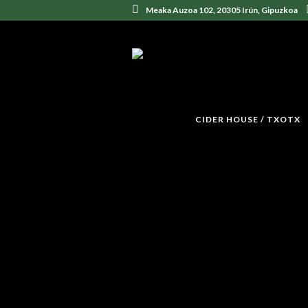
Meaka Auzoa 102, 20305 Irún, Gipuzkoa
CIDER HOUSE / TXOTX