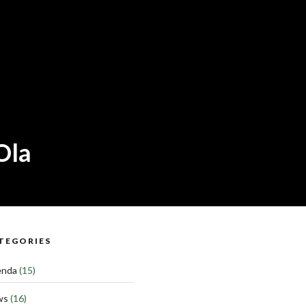
Ola
TEGORIES
enda
(15)
ws
(16)