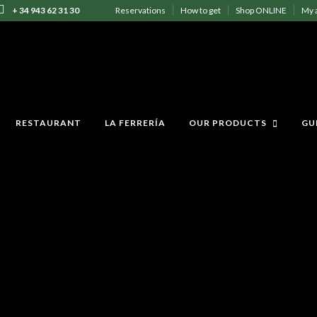
+ 34 943 62 31 30
Reservations
How to get
Shop ONLINE
My 
RESTAURANT
LA FERRERÍA
OUR PRODUCTS
GU