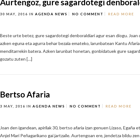
Aurtengoz, gure sagardotegi denboral
30 MAY, 2016
IN
AGENDA
NEWS
NO COMMENT
READ MORE
Beste urte betez, gure sagardotegi denboraldiari agur esan diogu. Joan
azken eguna eta agurra behar bezala emateko, larunbatean Kantu Afari
menditarrekin batera. Azken larunbat honetan, gonbidatuek gure sagar
gozatu zuten […]
Bertso Afaria
3 MAY, 2016
IN
AGENDA
NEWS
NO COMMENT
READ MORE
Joan den igandean, apirilak 30, bertso afaria izan genuen Lizaso, Egaña et
Anjel Mari Peñagarikano gai jartzaile. Aurtengoan ere, jendetza bildu ze