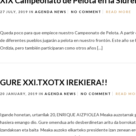
XIX Campeonato de Pelota en la Sidre
27 JULY, 2019
IN
AGENDA
NEWS
NO COMMENT
READ MORE
Queda poco para que empiece nuestro Campeonato de Pelota. A partir d
de diferentes pueblos jugarán a pelota en nuestro frontón. Este año se
Ordizia, pero también participaran como otros años […]
GURE XXI.TXOTX IREKIERA!!
20 JANUARY, 2019
IN
AGENDA
NEWS
NO COMMENT
READ MO
Igande honetan, urtarrilak 20, ENRIQUE AIZPIOLEA Meaka auzotarrak
hasiera emango dio. Gure omendua arlo desberdinetan aritu da borrokat
izandakoan eta baita Meaka auzoko elkarteko presidente izan zenean ere