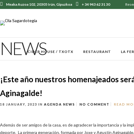
Meaka Auzoa 102, 20305 Irún, Gipuzkoa
+ 34 943 62 31 30
Rese
NEWS
CIDER HOUSE / TXOTX
RESTAURANT
LA FE
¡Este año nuestros homenajeados será
Aginagalde!
18 JANUARY, 2023
IN
AGENDA
NEWS
NO COMMENT
READ MO
Además de ser amigos de la casa, es de agradecer la importancia y la imp
deporte. La primera generación, formada por Joxe y Agustín Aginagalde