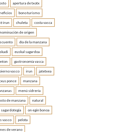
osto
apertura de txotx
neficios
bono turismo
fé irun
chuleta
costa vasca
nominación de origen
scuento
día de la manzana
skadi
euskal sagardoa
onton
gastronomía vasca
bierno vasco
irun
jatetxea
txus ponce
manzana
nzanas
menú sidrería
sto de manzana
natural
a sagardotegia
on egin bonoa
is vasco
pelota
anes de verano