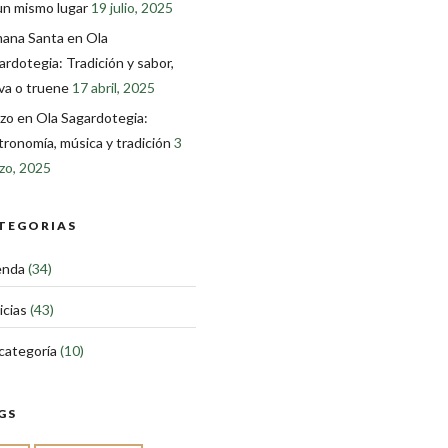
un mismo lugar
19 julio, 2025
ana Santa en Ola
ardotegia: Tradición y sabor,
eva o truene
17 abril, 2025
zo en Ola Sagardotegia:
tronomía, música y tradición
3
zo, 2025
TEGORIAS
enda
(34)
icias
(43)
 categoría
(10)
GS