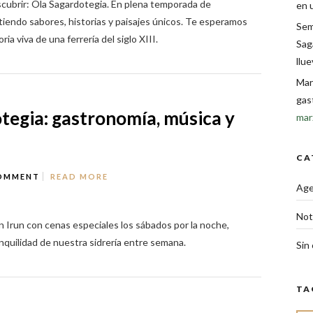
scubrir: Ola Sagardotegia. En plena temporada de
en 
iendo sabores, historias y paisajes únicos. Te esperamos
Sem
ia viva de una ferrería del siglo XIII.
Sag
llu
Mar
gas
tegia: gastronomía, música y
mar
CA
OMMENT
READ MORE
Ag
Not
n Irun con cenas especiales los sábados por la noche,
anquilidad de nuestra sidrería entre semana.
Sin
TA