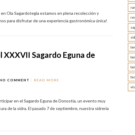
ra
: en Ola Sagardotegia estamos en plena recolección y
re
mos para disfrutar de una experiencia gastronómica única!
sa
si
te
el XXXVII Sagardo Eguna de
te
te
tx
NO COMMENT
READ MORE
vis
rticipar en el Sagardo Eguna de Donostia, un evento muy
tura de la sidra. El pasado 7 de septiembre, nuestra sidrería