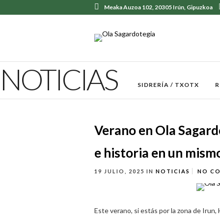
Meaka Auzoa 102, 20305 Irún, Gipuzkoa
NOTICIAS
SIDRERÍA / TXOTX
R
Verano en Ola Sagard
e historia en un mism
19 JULIO, 2025
IN
NOTICIAS
NO C
Este verano, si estás por la zona de Irun