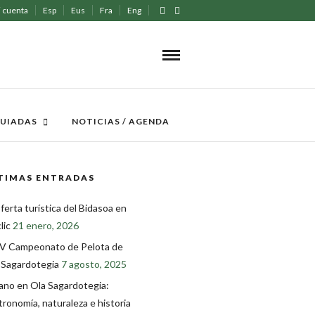
 cuenta
Esp
Eus
Fra
Eng
GUIADAS
NOTICIAS / AGENDA
TIMAS ENTRADAS
ferta turística del Bidasoa en
lic
21 enero, 2026
V Campeonato de Pelota de
 Sagardotegia
7 agosto, 2025
ano en Ola Sagardotegia:
tronomía, naturaleza e historia