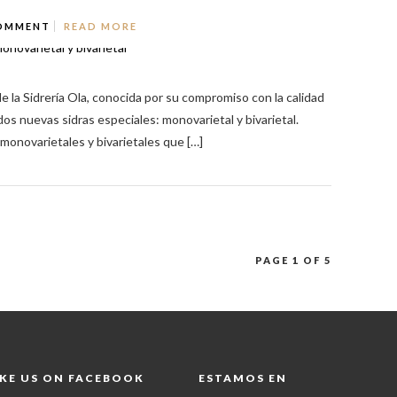
OMMENT
READ MORE
e la Sidrería Ola, conocida por su compromiso con la calidad
dos nuevas sidras especiales: monovarietal y bivarietal.
monovarietales y bivarietales que […]
PAGE 1 OF 5
IKE US ON FACEBOOK
ESTAMOS EN