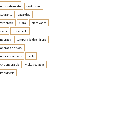
muntxo trinkete
restaurant
staurante
sagardoa
gardotegia
sidra
sidra vasca
drería
sidrería ola
mporada
temporada de sidrería
mporada de txotx
mporada sidrería
txotx
otx denboraldia
visitas guiadas
ita sidrería