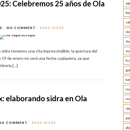
025: Celebremos 25 años de Ola
ag
be
ca
S
NO COMMENT
READ MORE
de
de
 sidra tenemos una cita imprescindible: la apertura del
eu
 19 de enero no será una fecha cualquiera, ya que
fr
idrería […]
go
ke
ma
x: elaborando sidra en Ola
mo
ol
pa
NO COMMENT
READ MORE
pl