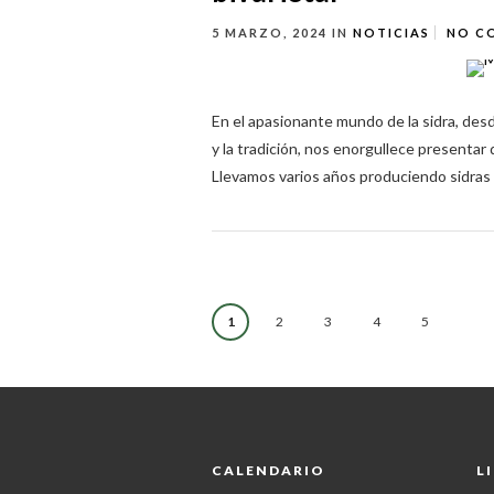
5 MARZO, 2024
IN
NOTICIAS
NO C
En el apasionante mundo de la sidra, desd
y la tradición, nos enorgullece presentar 
Llevamos varios años produciendo sidras 
1
2
3
4
5
CALENDARIO
L