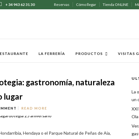
+ 34 943 62 31 30
Reservas
Cómo llegar
Tienda ONLINE
Mi
ESTAURANTE
LA FERRERÍA
PRODUCTOS
VISITAS 
UL
otegia: gastronomía, naturaleza
La o
o lugar
un c
OMMENT
READ MORE
XXI
Ola
Ver
, Hondarribia, Hendaya o el Parque Natural de Peñas de Aia,
gas