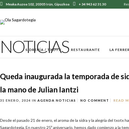
Meaka Auzoa 102, 20305 Irún, Gipuzkoa
+ 34 943 62 31 30
Re
NOTICIAS
SIDRERÍA / TXOTX
RESTAURANTE
LA FERRE
Queda inaugurada la temporada de sid
la mano de Julian Iantzi
31 ENERO, 2024
IN
AGENDA
NOTICIAS
NO COMMENT
READ 
Desde el pasado 21 de enero, el aroma de la sidra y la alegría del txotx ha
Sagardotegia. En nuestro 25º aniversario, hemos dado comienzo a la temp