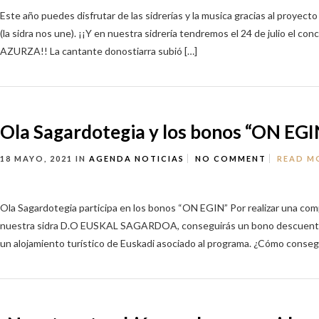
Este año puedes disfrutar de las sidrerías y la musica gracias al proyect
(la sidra nos une). ¡¡Y en nuestra sidrería tendremos el 24 de julio el co
AZURZA!! La cantante donostiarra subió […]
Ola Sagardotegia y los bonos “ON EGI
18 MAYO, 2021
IN
AGENDA
NOTICIAS
NO COMMENT
READ M
Ola Sagardotegia participa en los bonos “ON EGIN” Por realizar una co
nuestra sidra D.O EUSKAL SAGARDOA, conseguirás un bono descuento 
un alojamiento turístico de Euskadi asociado al programa. ¿Cómo consegu