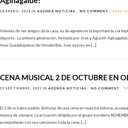
Aginagalde!
18 ENERO, 2023
IN
AGENDA
NOTICIAS
NO COMMENT
READ 
Además de ser amigos de la casa, es de agradecer la importancia y la imp
deporte. La primera generación, formada por Joxe y Agustín Aginagalde
Ama Guadalupekoa de Hondarribia. Joxe estuvo en […]
CENA MUSICAL 2 DE OCTUBRE EN O
15 SEPTIEMBRE, 2021
IN
AGENDA
NOTICIAS
NO COMMENT
R
El 2 de octubre podrás disfrutar de una cena en nuestra sidrería, acomp
música de siempre. La actuación dirigida por el grupo irundarra REMEMB
acompañarán con sus canciones toda la cena. […]