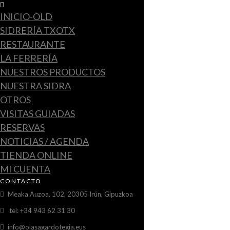
INICIO-OLD
SIDRERÍA TXOTX
RESTAURANTE
LA FERRERÍA
NUESTROS PRODUCTOS
NUESTRA SIDRA
OTROS
VISITAS GUIADAS
RESERVAS
NOTICIAS / AGENDA
TIENDA ONLINE
MI CUENTA
CONTACTO
Meaka Auzoa, 102, 20305 Irún, Gipuzkoa
tel: +34 943 62 31 30
info@olasagardotegia.eus