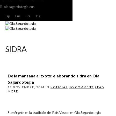
olasagardotegia.eus
Esp
Eus
Fra
Ing
SIDRA
De la manzana al txotx: elaborando sidra en Ola
Sagardotegia
12 NOVIEMBRE, 2024
IN
NOTICIAS
NO COMMENT
READ
MORE
Sumérgete en la tradición del País Vasco: en Ola Sagardotegia