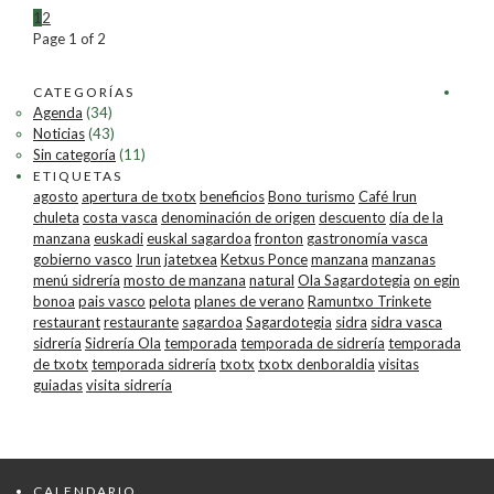
1
2
Page 1 of 2
CATEGORÍAS
Agenda
(34)
Noticias
(43)
Sin categoría
(11)
ETIQUETAS
agosto
apertura de txotx
beneficios
Bono turismo
Café Irun
chuleta
costa vasca
denominación de origen
descuento
día de la
manzana
euskadi
euskal sagardoa
fronton
gastronomía vasca
gobierno vasco
Irun
jatetxea
Ketxus Ponce
manzana
manzanas
menú sidrería
mosto de manzana
natural
Ola Sagardotegia
on egin
bonoa
pais vasco
pelota
planes de verano
Ramuntxo Trinkete
restaurant
restaurante
sagardoa
Sagardotegia
sidra
sidra vasca
sidrería
Sidrería Ola
temporada
temporada de sidrería
temporada
de txotx
temporada sidrería
txotx
txotx denboraldia
visitas
guiadas
visita sidrería
CALENDARIO