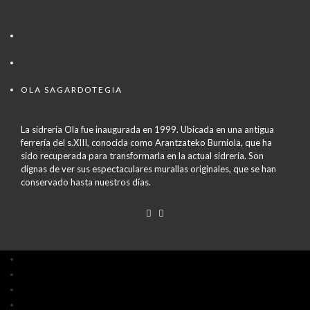
OLA SAGARDOTEGIA
La sidrería Ola fue inaugurada en 1999. Ubicada en una antigua
ferrería del s.XIII, conocida como Arantzateko Burniola, que ha
sido recuperada para transformarla en la actual sidrería. Son
dignas de ver sus espectaculares murallas originales, que se han
conservado hasta nuestros días.
Aviso legal
Política de cookies
Política de Privacidad
Condiciones de compra