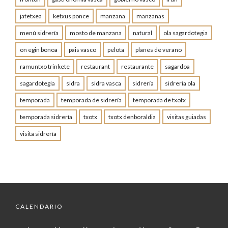
jatetxea
ketxus ponce
manzana
manzanas
menú sidrería
mosto de manzana
natural
ola sagardotegia
on egin bonoa
pais vasco
pelota
planes de verano
ramuntxo trinkete
restaurant
restaurante
sagardoa
sagardotegia
sidra
sidra vasca
sidrería
sidrería ola
temporada
temporada de sidrería
temporada de txotx
temporada sidrería
txotx
txotx denboraldia
visitas guiadas
visita sidrería
CALENDARIO