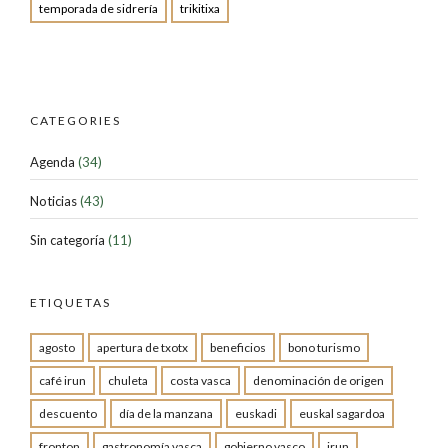
temporada de sidrería
trikitixa
CATEGORIES
Agenda
(34)
Noticias
(43)
Sin categoría
(11)
ETIQUETAS
agosto
apertura de txotx
beneficios
bono turismo
café irun
chuleta
costa vasca
denominación de origen
descuento
día de la manzana
euskadi
euskal sagardoa
fronton
gastronomía vasca
gobierno vasco
irun