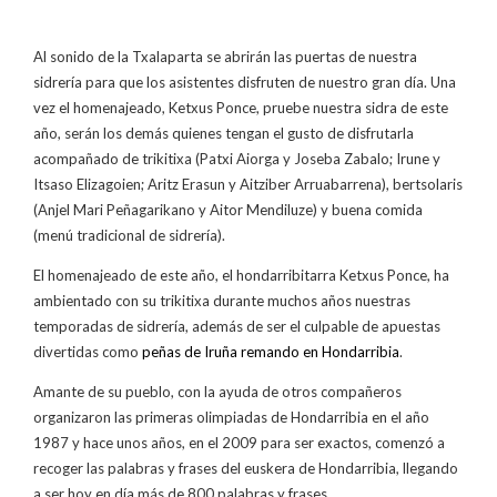
Al sonido de la Txalaparta se abrirán las puertas de nuestra
sidrería para que los asistentes disfruten de nuestro gran día. Una
vez el homenajeado, Ketxus Ponce, pruebe nuestra sidra de este
año, serán los demás quienes tengan el gusto de disfrutarla
acompañado de trikitixa (Patxi Aiorga y Joseba Zabalo; Irune y
Itsaso Elizagoien; Aritz Erasun y Aitziber Arruabarrena), bertsolaris
(Anjel Mari Peñagarikano y Aitor Mendiluze) y buena comida
(menú tradicional de sidrería).
El homenajeado de este año, el hondarribitarra Ketxus Ponce, ha
ambientado con su trikitixa durante muchos años nuestras
temporadas de sidrería, además de ser el culpable de apuestas
divertidas como
peñas de Iruña remando en Hondarribia
.
Amante de su pueblo, con la ayuda de otros compañeros
organizaron las primeras olimpiadas de Hondarribia en el año
1987 y hace unos años, en el 2009 para ser exactos, comenzó a
recoger las palabras y frases del euskera de Hondarribia, llegando
a ser hoy en día más de 800 palabras y frases.