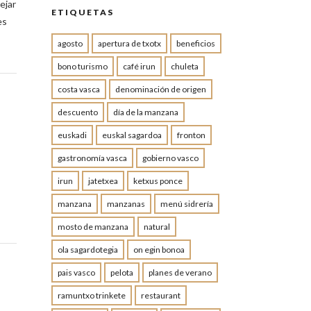
ejar
ETIQUETAS
es
agosto
apertura de txotx
beneficios
bono turismo
café irun
chuleta
costa vasca
denominación de origen
descuento
día de la manzana
euskadi
euskal sagardoa
fronton
gastronomía vasca
gobierno vasco
irun
jatetxea
ketxus ponce
manzana
manzanas
menú sidrería
mosto de manzana
natural
ola sagardotegia
on egin bonoa
pais vasco
pelota
planes de verano
ramuntxo trinkete
restaurant