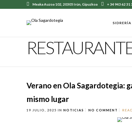
Meaka Auzoa 102, 20305 Irún, Gipuzkoa
+ 34 943 62 31 
SIDRERÍA
RESTAURANT
Verano en Ola Sagardotegia: ga
mismo lugar
19 JULIO, 2025
IN
NOTICIAS
NO COMMENT
REA