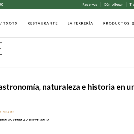
30
Reservas
Cómo llegar
Ti
 / TXOTX
RESTAURANTE
LA FERRERÍA
PRODUCTOS
E
stronomía, naturaleza e historia en u
D MORE