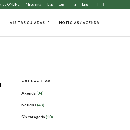
enda ONLINE
Mi cuenta
Esp
Eus
Fra
Eng
VISITAS GUIADAS
NOTICIAS / AGENDA
CATEGORÍAS
n
Agenda
(34)
Noticias
(43)
Sin categoría
(10)