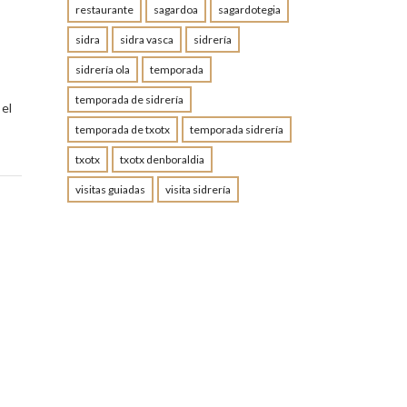
restaurante
sagardoa
sagardotegia
sidra
sidra vasca
sidrería
sidrería ola
temporada
temporada de sidrería
 el
temporada de txotx
temporada sidrería
txotx
txotx denboraldia
visitas guiadas
visita sidrería