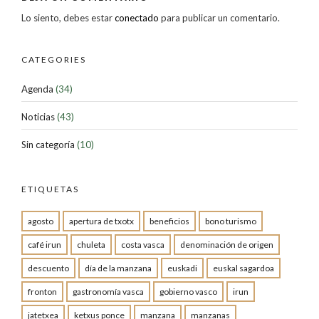
Lo siento, debes estar
conectado
para publicar un comentario.
CATEGORIES
Agenda
(34)
Noticias
(43)
Sin categoría
(10)
ETIQUETAS
agosto
apertura de txotx
beneficios
bono turismo
café irun
chuleta
costa vasca
denominación de origen
descuento
día de la manzana
euskadi
euskal sagardoa
fronton
gastronomía vasca
gobierno vasco
irun
jatetxea
ketxus ponce
manzana
manzanas