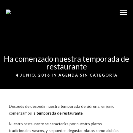
Ha comenzado nuestra temporada de
restaurante
4 JUNIO, 2016 IN
AGENDA
SIN CATEGORÍA
Después de despedir nuestra temporada de sidrería, en junio
comenzamos
la temporada de restaurante
.
Nuestro restaurante se caracteriza por nuestro platos
tradicionales vascos, y se pueden degustar platos como alubias