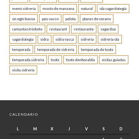
menú sidrería
mosto de manzana
natural
ola sagardotegia
on egin bonoa
pais vasco
pelota
planes de verano
ramuntxo trinkete
restaurant
restaurante
sagardoa
sagardotegia
sidra
sidra vasca
sidrería
sidrería ola
temporada
temporada de sidrería
temporada de txotx
temporada sidrería
txotx
txotx denboraldia
visitas guiadas
visita sidrería
CALENDARIO
L
M
X
J
V
S
D