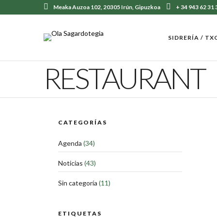
Meaka Auzoa 102, 20305 Irún, Gipuzkoa
+ 34 943 62 31 
SIDRERÍA / T
RESTAURANT
CATEGORÍAS
Agenda
(34)
Noticias
(43)
Sin categoría
(11)
ETIQUETAS