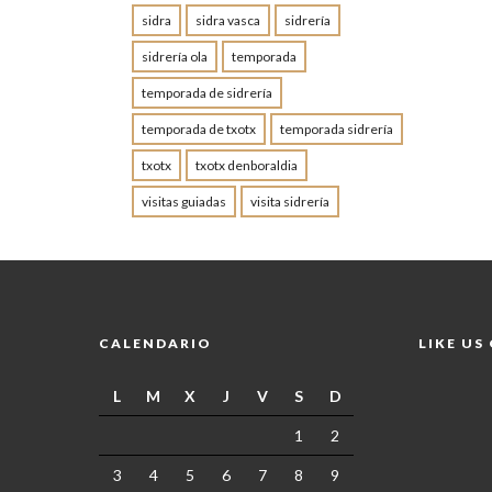
sidra
sidra vasca
sidrería
sidrería ola
temporada
temporada de sidrería
temporada de txotx
temporada sidrería
txotx
txotx denboraldia
visitas guiadas
visita sidrería
CALENDARIO
LIKE US
L
M
X
J
V
S
D
1
2
3
4
5
6
7
8
9