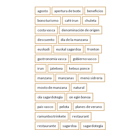
agosto
apertura de txotx
beneficios
bono turismo
café irun
chuleta
costa vasca
denominación de origen
descuento
día de la manzana
euskadi
euskal sagardoa
fronton
gastronomía vasca
gobierno vasco
irun
jatetxea
ketxus ponce
manzana
manzanas
menú sidrería
mosto de manzana
natural
ola sagardotegia
on egin bonoa
pais vasco
pelota
planes de verano
ramuntxo trinkete
restaurant
restaurante
sagardoa
sagardotegia