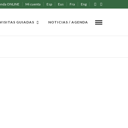
enda ONLINE
Mi cuenta
Esp
Eus
Fra
Eng
VISITAS GUIADAS
NOTICIAS / AGENDA