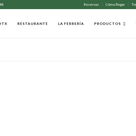
30
Reservas
Cómo llegar
Ti
XOTX
RESTAURANTE
LA FERRERÍA
PRODUCTOS