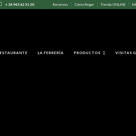
+ 34 943 62 31 30
Reservas
Cómo llegar
Tienda ONLINE
Mi
ESTAURANTE
LA FERRERÍA
PRODUCTOS
VISITAS 