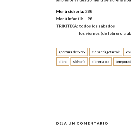
Menú sidrería
: 28€
Menú infantil: 9€
TRIKITIXA: todos los sábados
los viernes (de febrero a abr
apertura de txotx
c.d santiagotarrak
ch
sidra
sidrería
sidrería ola
temporada
DEJA UN COMENTARIO