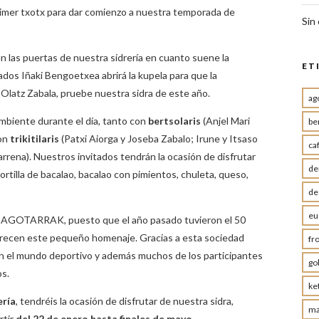
rimer txotx para dar comienzo a nuestra temporada de
Sin
án las puertas de nuestra sidrería en cuanto suene la
ET
ados Iñaki Bengoetxea abrirá la kupela para que la
tz Zabala, pruebe nuestra sidra de este año.
ag
mbiente durante el día, tanto con
bertsolaris
(Anjel Mari
be
con
trikitilaris
(Patxi Aiorga y Joseba Zabalo; Irune y Itsaso
ca
arrena). Nuestros invitados tendrán la ocasión de disfrutar
de
ortilla de bacalao, bacalao con pimientos, chuleta, queso,
de
eu
TIAGOTARRAK, puesto que el año pasado tuvieron el 50
erecen este pequeño homenaje. Gracias a esta sociedad
fr
n el mundo deportivo y además muchos de los participantes
go
s.
ke
ería
, tendréis la ocasión de disfrutar de nuestra sidra,
ma
rtir
del 22 de enero hasta finales de mayo
.