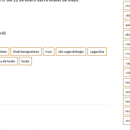
mo
ol
pa
il)
pl
ra
uleta
iñaki bengoetxea
irun
ola sagardotegia
sagardoa
re
 de txotx
txotx
sa
si
te
te
te
tx
vis