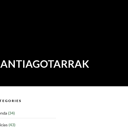
 SANTIAGOTARRAK
TEGORIES
enda
(34)
icias
(43)