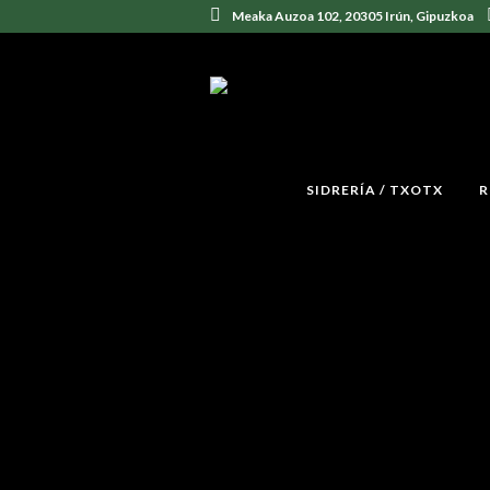
Meaka Auzoa 102, 20305 Irún, Gipuzkoa
SIDRERÍA / TXOTX
R