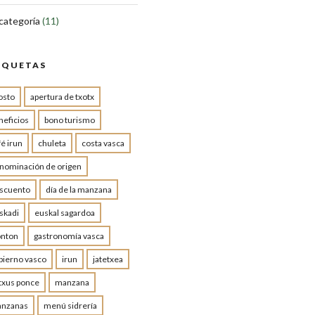
 categoría
(11)
IQUETAS
osto
apertura de txotx
neficios
bono turismo
fé irun
chuleta
costa vasca
nominación de origen
scuento
día de la manzana
skadi
euskal sagardoa
onton
gastronomía vasca
bierno vasco
irun
jatetxea
txus ponce
manzana
nzanas
menú sidrería