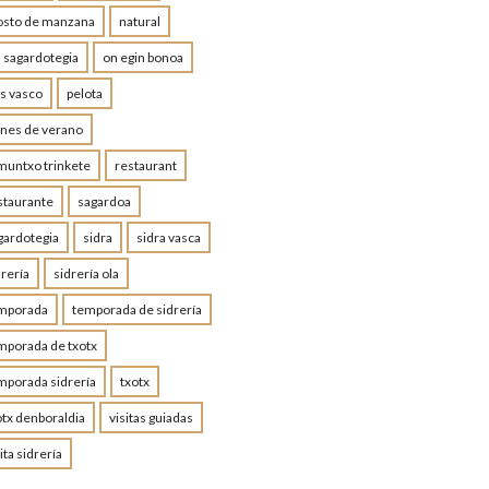
sto de manzana
natural
a sagardotegia
on egin bonoa
is vasco
pelota
anes de verano
muntxo trinkete
restaurant
staurante
sagardoa
gardotegia
sidra
sidra vasca
drería
sidrería ola
mporada
temporada de sidrería
mporada de txotx
mporada sidrería
txotx
otx denboraldia
visitas guiadas
ita sidrería