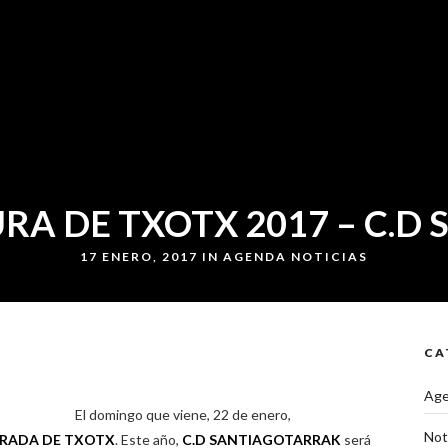
RA DE TXOTX 2017 – C.D
17 ENERO, 2017 IN
AGENDA
NOTICIAS
CA
Ag
El domingo que viene, 22 de enero,
Not
RADA DE TXOTX
. Este año,
C.D SANTIAGOTARRAK
será