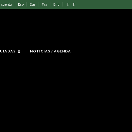
 cuenta
Esp
Eus
Fra
Eng
GUIADAS
NOTICIAS / AGENDA