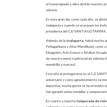
el homenajeado y ellos abrirán nuestro p
sidrería.
En este gran día, como cada año, se abrir
txalaparta y cuando se acerquen los invit
presidenta del C.D SANTIAGOTARRAK, Ola
Además de la
txalaparta
, habrá mucho a
Peñagarikano y Aitor Mendiluze), como 
Elizagoien; Aritz Erasun y Aitziber Arruab
de nuestro menú tradicional de sidrería (t
membrillo y nueces).
Este año el protagonista es el C.D SAN
aniversario y como agradecimiento se m
deportiva, mucha gente se ha envuelto e
han ganado varias medallas y campeonato
En cuanto a nuestra
temporada de sidr
ambiente y nuestro menú de sidrería a pa