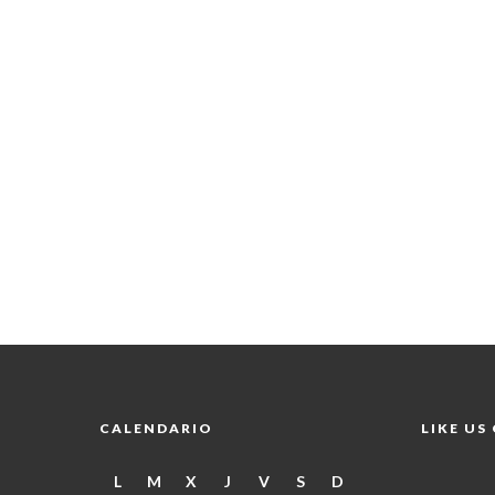
CALENDARIO
LIKE US
L
M
X
J
V
S
D