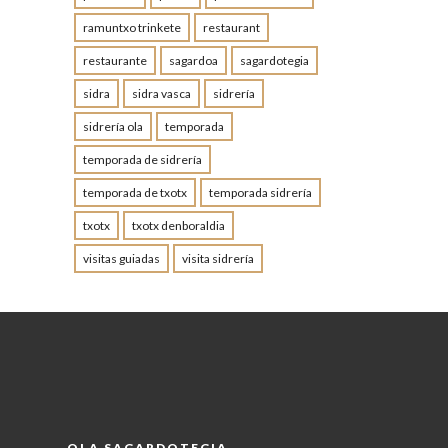
ramuntxo trinkete
restaurant
restaurante
sagardoa
sagardotegia
sidra
sidra vasca
sidrería
sidrería ola
temporada
temporada de sidrería
temporada de txotx
temporada sidrería
txotx
txotx denboraldia
visitas guiadas
visita sidrería
OLA SAGARDOTEGIA