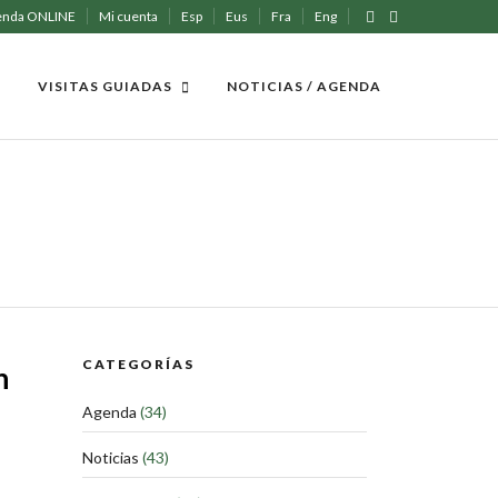
enda ONLINE
Mi cuenta
Esp
Eus
Fra
Eng
VISITAS GUIADAS
NOTICIAS / AGENDA
CATEGORÍAS
n
Agenda
(34)
Noticias
(43)