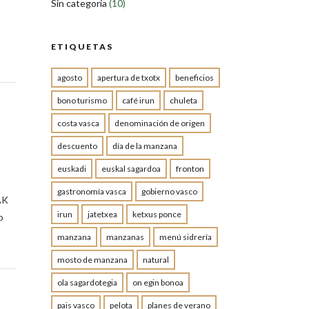
Sin categoría
(10)
ETIQUETAS
agosto
apertura de txotx
beneficios
bono turismo
café irun
chuleta
costa vasca
denominación de origen
descuento
día de la manzana
euskadi
euskal sagardoa
fronton
gastronomía vasca
gobierno vasco
AK
irun
jatetxea
ketxus ponce
o
manzana
manzanas
menú sidrería
mosto de manzana
natural
ola sagardotegia
on egin bonoa
pais vasco
pelota
planes de verano