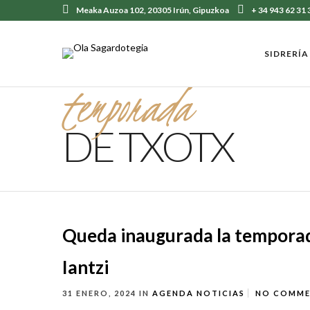
Meaka Auzoa 102, 20305 Irún, Gipuzkoa
+ 34 943 62 31 
SIDRERÍA
temporada
DE TXOTX
Queda inaugurada la temporada
Iantzi
31 ENERO, 2024
IN
AGENDA
NOTICIAS
NO COMM