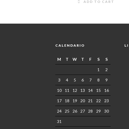
ADD TO CART
CALENDARIO
L
M
T
W
T
F
S
S
1
2
3
4
5
6
7
8
9
10
11
12
13
14
15
16
17
18
19
20
21
22
23
24
25
26
27
28
29
30
31