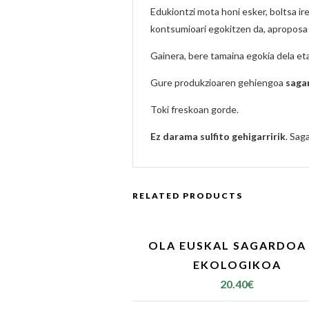
Edukiontzi mota honi esker, boltsa ir
kontsumioari egokitzen da, aproposa
Gainera, bere tamaina egokia dela et
Gure produkzioaren gehiengoa
saga
Toki freskoan gorde.
Ez darama sulfito gehigarririk
. Sag
RELATED PRODUCTS
OLA EUSKAL SAGARDOA
EKOLOGIKOA
20.40
€