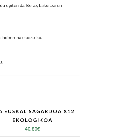
u egiten da. Beraz, bakoitzaren
do hoberena ekoizteko.
u.
A EUSKAL SAGARDOA X12
EKOLOGIKOA
40.80
€