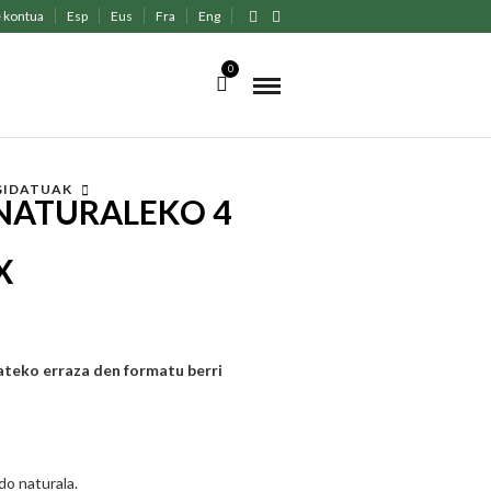
 kontua
Esp
Eus
Fra
Eng
0
 GIDATUAK
 NATURALEKO 4
X
teko erraza den formatu berri
do naturala.