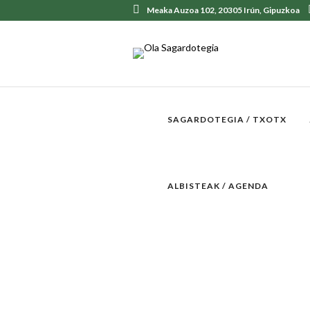
Meaka Auzoa 102, 20305 Irún, Gipuzkoa
SAGARDOTEGIA / TXOTX
ALBISTEAK / AGENDA