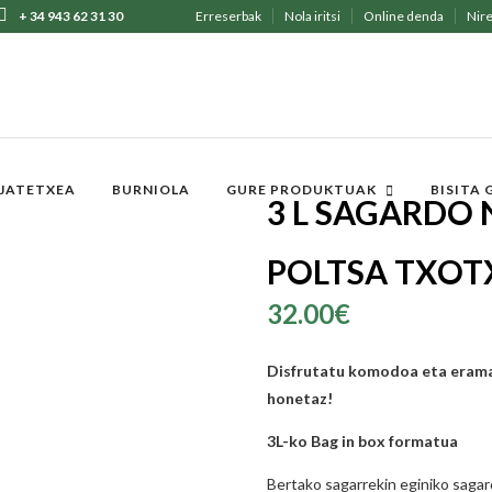
+ 34 943 62 31 30
Erreserbak
Nola iritsi
Online denda
Nire
JATETXEA
BURNIOLA
GURE PRODUKTUAK
BISITA
3 L SAGARDO
POLTSA TXOT
32.00
€
Disfrutatu komodoa eta erama
honetaz!
3L-ko Bag in box formatua
Bertako sagarrekin eginiko sagar