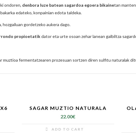
eki ondoren,
denbora luze batean sagardoa egoera bikaine
tan mantend
 bakarka edateko, konpainian edota taldeka.
a, hozgailuan gordetzeko aukera dago.
rrondo propioetatik
dator eta urte osoan zehar lanean galbiltza sagar
ar muztioa fermentatzearen prozesuan sortzen diren sulfitu naturalak dit
 X6
SAGAR MUZTIO NATURALA
OL
22.00
€
ADD TO CART