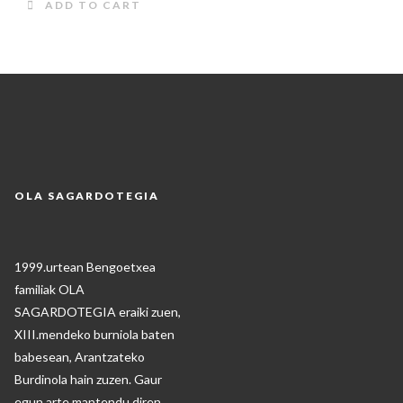
ADD TO CART
OLA SAGARDOTEGIA
1999.urtean Bengoetxea
familiak OLA
SAGARDOTEGIA eraiki zuen,
XIII.mendeko burniola baten
babesean, Arantzateko
Burdinola hain zuzen. Gaur
egun arte mantendu diren