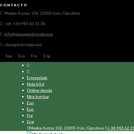
CONTACTO
Meaka Auzoa, 102, 20305 Irún, Gipuzkoa
tel: +34 943 62 31 30
info@olasagardotegia.eus
olasagardotegia.eus
Spa
Eus
Fre
Eng
Erreserbak
Nola iritsi
Online denda
Nire kontua
Esp
Eus
Fra
Eng
Meaka Auzoa 102, 20305 Irún, Gipuzkoa
+ 34 943 62 3