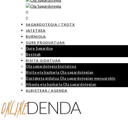
0
SAGARDOTEGIA / TXOTX
JATETXEA
BURNIOLA
GURE PRODUKTUAK
Gure Sagardoa
Besteak
BISITA GIDATUAK
Ola sagardotegia bisitatzea
Bisita eta bazkaria Ola sagardotegian
Dastaketa gidatua Ola sagardotegian menuarekin
Albaola eta bazkaria Ola sagardotegian
ALBISTEAK / AGENDA
ONLINE
DENDA