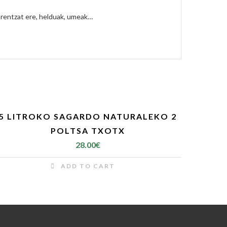
arentzat ere, helduak, umeak…
5 LITROKO SAGARDO NATURALEKO 2
POLTSA TXOTX
28.00
€
ADD TO CART