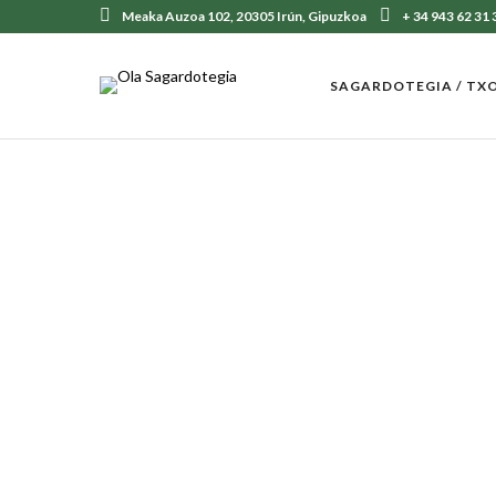
Meaka Auzoa 102, 20305 Irún, Gipuzkoa
+ 34 943 62 31 
SAGARDOTEGIA / TX