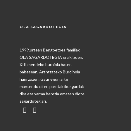
OLA SAGARDOTEGIA
1999.urtean Bengoetxea familiak
OLA SAGARDOTEGIA eraiki zuen,
XIII.mendeko burniola baten
babesean, Arantzateko Burdinola
hain zuzen. Gaur egun arte
mantendu diren paretak ikusgarriak
dira eta xarma berezia ematen diote
sagardotegiari.