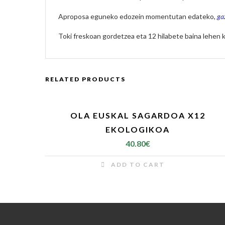
Aproposa eguneko edozein momentutan edateko,
ga
Toki freskoan gordetzea eta 12 hilabete baina lehe
RELATED PRODUCTS
OLA EUSKAL SAGARDOA X12
EKOLOGIKOA
40.80
€
ADD TO CART