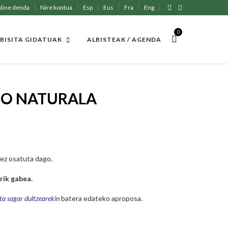
line denda
Nire kontua
Esp
Eus
Fra
Eng
0
BISITA GIDATUAK
ALBISTEAK / AGENDA
IO NATURALA
lez osatuta dago.
irik gabea.
ta sagar dultzearekin
batera edateko aproposa.