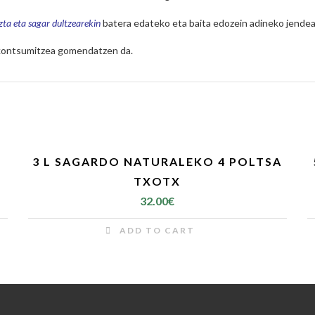
zta eta sagar dultzearekin
batera edateko eta baita edozein adineko jende
n kontsumitzea gomendatzen da.
3 L SAGARDO NATURALEKO 4 POLTSA
TXOTX
32.00
€
ADD TO CART