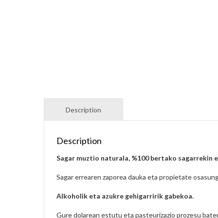
Description
Sagar muztio naturala, %100 bertako sagarrekin 
Sagar errearen zaporea dauka eta propietate osasunga
Alkoholik eta azukre gehigarririk gabekoa.
Gure dolarean estutu eta pasteurizazio prozesu bat