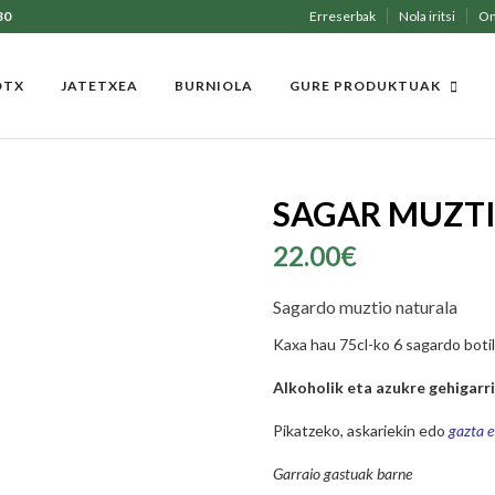
30
Erreserbak
Nola iritsi
On
OTX
JATETXEA
BURNIOLA
GURE PRODUKTUAK
SAGAR MUZT
22.00
€
Sagardo muztio naturala
Kaxa hau 75cl-ko 6 sagardo boti
Alkoholik eta azukre gehigarr
Pikatzeko, askariekin edo
gazta e
Garraio gastuak barne