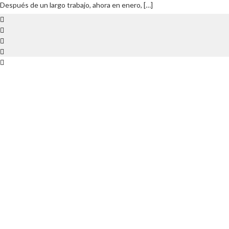
Después de un largo trabajo, ahora en enero, […]
¡Tenemos nueva botella! – Sidra MAGNUM – SuOla
15 DICIEMBRE, 2020
IN
AGENDA
NOTICIAS
NO COMMENT
READ
MORE
Este año tan diferente, en el que no se ha podido disfrutar de muchas
cosas, entre otras del txotx de sidrería, hemos creado un nuevo
producto especial con mucho significado para nosotros. SuOla Y te
preguntarás… ¿Qué tiene de especial? […]