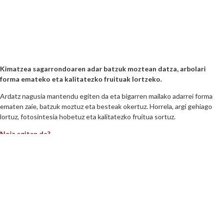
Kimatzea sagarrondoaren adar batzuk moztean datza, arbolari
forma emateko eta kalitatezko fruituak lortzeko.
Ardatz nagusia mantendu egiten da eta bigarren mailako adarrei forma
ematen zaie, batzuk moztuz eta besteak okertuz. Horrela, argi gehiago
lortuz, fotosintesia hobetuz eta kalitatezko fruitua sortuz.
Noiz egiten da?
Bi garai daude:
Negukoa (lehorra):
hostorik ez dagoenean, neguaren amaieran onena.
Garai honetan arbola errazago sendatzen da eguzkia eta airea duelako.
Ekaina aldera (berdea):
hau aurrekoa baino arinagoa da. Airea eta argia
sartu dadin, sagarrondoaren hazkundea erregulatzen da.
Nola egiten da?