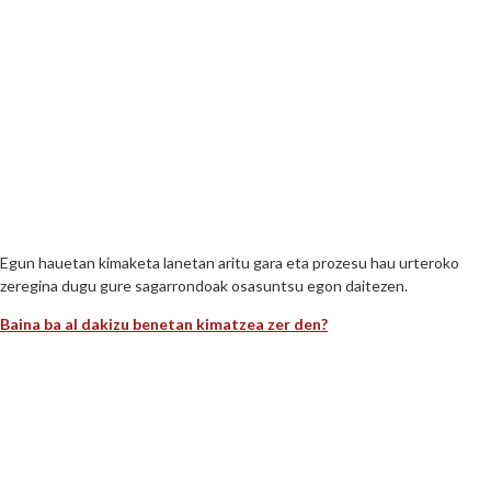
Egun hauetan kimaketa lanetan aritu gara eta prozesu hau urteroko
zeregina dugu gure sagarrondoak osasuntsu egon daitezen.
Baina ba al dakizu benetan kimatzea zer den?