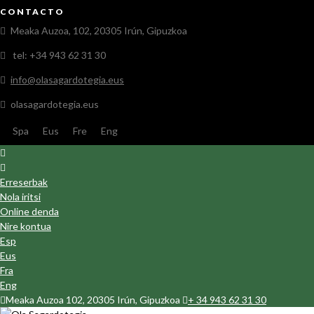
CONTACTO
Meaka Auzoa, 102, 20305 Irún, Gipuzkoa
tel: +34 943 62 31 30
info@olasagardotegia.eus
olasagardotegia.eus
Spa
Eus
Fre
Eng
Erreserbak
Nola iritsi
Online denda
Nire kontua
Esp
Eus
Fra
Eng
Meaka Auzoa 102, 20305 Irún, Gipuzkoa
+ 34 943 62 31 30