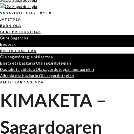
SAGARDOTEGIA / TXOTX
JATETXEA
BURNIOLA
GURE PRODUKTUAK
Gure Sagardoa
Besteak
BISITA GIDATUAK
Ola sagardotegia bisitatzea
Bisita eta bazkaria Ola sagardotegian
Dastaketa gidatua Ola sagardotegian menuarekin
Albaola eta bazkaria Ola sagardotegian
ALBISTEAK / AGENDA
KIMAKETA –
Sagardoaren