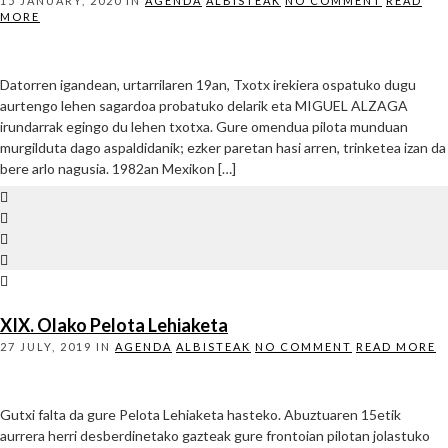
15 JANUARY, 2020
IN
AGENDA
ALBISTEAK
NO COMMENT
READ
MORE
Datorren igandean, urtarrilaren 19an, Txotx irekiera ospatuko dugu
aurtengo lehen sagardoa probatuko delarik eta MIGUEL ALZAGA
irundarrak egingo du lehen txotxa. Gure omendua pilota munduan
murgilduta dago aspaldidanik; ezker paretan hasi arren, trinketea izan da
bere arlo nagusia. 1982an Mexikon […]
XIX. Olako Pelota Lehiaketa
27 JULY, 2019
IN
AGENDA
ALBISTEAK
NO COMMENT
READ MORE
Gutxi falta da gure Pelota Lehiaketa hasteko. Abuztuaren 15etik
aurrera herri desberdinetako gazteak gure frontoian pilotan jolastuko