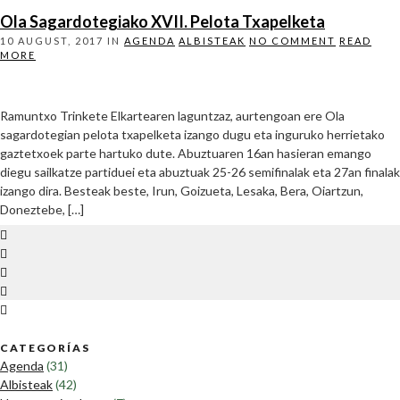
Ola Sagardotegiako XVII. Pelota Txapelketa
10 AUGUST, 2017
IN
AGENDA
ALBISTEAK
NO COMMENT
READ
MORE
Ramuntxo Trinkete Elkartearen laguntzaz, aurtengoan ere Ola
sagardotegian pelota txapelketa izango dugu eta inguruko herrietako
gaztetxoek parte hartuko dute. Abuztuaren 16an hasieran emango
diegu sailkatze partiduei eta abuztuak 25-26 semifinalak eta 27an finalak
izango dira. Besteak beste, Irun, Goizueta, Lesaka, Bera, Oiartzun,
Doneztebe, […]
CATEGORÍAS
Agenda
(31)
Albisteak
(42)