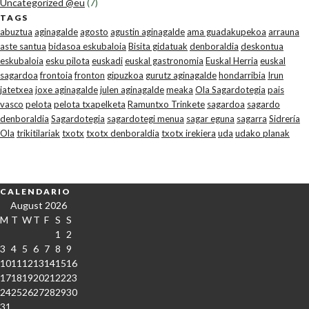
Uncategorized @eu
(7)
TAGS
abuztua
aginagalde
agosto
agustin aginagalde
ama guadakupekoa
arrauna
aste santua
bidasoa eskubaloia
Bisita gidatuak
denboraldia
deskontua
eskubaloia
esku pilota
euskadi
euskal gastronomia
Euskal Herria
euskal
sagardoa
frontoia
fronton
gipuzkoa
gurutz aginagalde
hondarribia
Irun
jatetxea
joxe aginagalde
julen aginagalde
meaka
Ola Sagardotegia
pais
vasco
pelota
pelota txapelketa
Ramuntxo Trinkete
sagardoa
sagardo
denboraldia
Sagardotegia
sagardotegi menua
sagar eguna
sagarra
Sidrería
Ola
trikitilariak
txotx
txotx denboraldia
txotx irekiera
uda
udako planak
CALENDARIO
August 2026
M
T
W
T
F
S
S
1
2
3
4
5
6
7
8
9
10
11
12
13
14
15
16
17
18
19
20
21
22
23
24
25
26
27
28
29
30
31