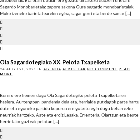
zitezkeenak. Eta orain botilan ere gozatu ditzakezu edozein unetan!
Sagardo Monobarietala: zapore sakona Gure sagardo monobarietalak,
Moko izeneko barietatearekin egina, sagar gorri eta berde samar […]
Ola Sagardotegiako XX. Pelota Txapelketa
24 AUGUST, 2021
IN
AGENDA
ALBISTEAK
NO COMMENT
READ
MORE
Berriro ere hemen dugu Ola Sagardotegiko pelota Txapelketaren
hasiera. Aurtengoan, pandemia dela eta, herrialde gutxiagok parte hartu
dute eta eguneko partidu kopurua ere gutxitu egin dugu beharrezko
neurriak hartzeko. Aste eta erdiz Lesaka, Errenteria, Oiartzun eta beste
herrietako gazteak pelotan […]