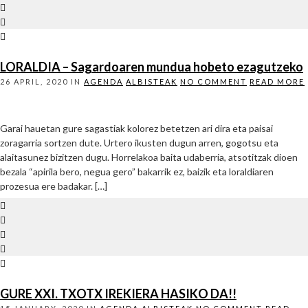
LORALDIA – Sagardoaren mundua hobeto ezagutzeko
26 APRIL, 2020
IN
AGENDA
ALBISTEAK
NO COMMENT
READ MORE
Garai hauetan gure sagastiak kolorez betetzen ari dira eta paisai
zoragarria sortzen dute. Urtero ikusten dugun arren, gogotsu eta
alaitasunez bizitzen dugu. Horrelakoa baita udaberria, atsotitzak dioen
bezala “apirila bero, negua gero” bakarrik ez, baizik eta loraldiaren
prozesua ere badakar. […]
GURE XXI. TXOTX IREKIERA HASIKO DA!!