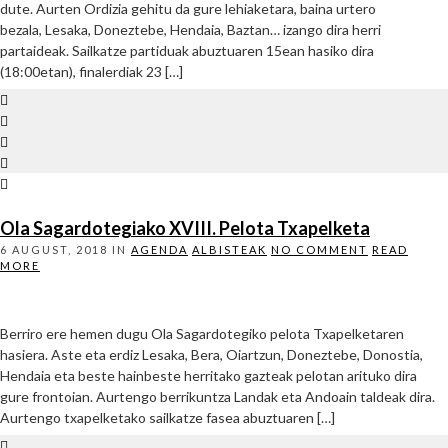
dute. Aurten Ordizia gehitu da gure lehiaketara, baina urtero
bezala, Lesaka, Doneztebe, Hendaia, Baztan… izango dira herri
partaideak. Sailkatze partiduak abuztuaren 15ean hasiko dira
(18:00etan), finalerdiak 23 […]
Ola Sagardotegiako XVIII. Pelota Txapelketa
6 AUGUST, 2018
IN
AGENDA
ALBISTEAK
NO COMMENT
READ
MORE
Berriro ere hemen dugu Ola Sagardotegiko pelota Txapelketaren
hasiera. Aste eta erdiz Lesaka, Bera, Oiartzun, Doneztebe, Donostia,
Hendaia eta beste hainbeste herritako gazteak pelotan arituko dira
gure frontoian. Aurtengo berrikuntza Landak eta Andoain taldeak dira.
Aurtengo txapelketako sailkatze fasea abuztuaren […]