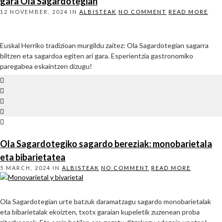
gara Ola Sagardotegian
12 NOVEMBER, 2024
IN
ALBISTEAK
NO COMMENT
READ MORE
Euskal Herriko tradizioan murgildu zaitez: Ola Sagardotegian sagarra
biltzen eta sagardoa egiten ari gara. Esperientzia gastronomiko
paregabea eskaintzen dizugu!
Ola Sagardotegiko sagardo bereziak: monobarietala
eta bibarietatea
5 MARCH, 2024
IN
ALBISTEAK
NO COMMENT
READ MORE
Ola Sagardotegian urte batzuk daramatzagu sagardo monobarietalak
eta bibarietalak ekoizten, txotx garaian kupeletik zuzenean proba