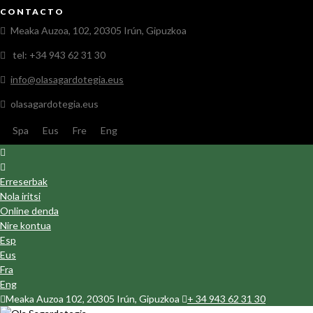
CONTACTO
Meaka Auzoa, 102, 20305 Irún, Gipuzkoa
tel: +34 943 62 31 30
info@olasagardotegia.eus
olasagardotegia.eus
Spa
Eus
Fre
Eng
Erreserbak
Nola iritsi
Online denda
Nire kontua
Esp
Eus
Fra
Eng
Meaka Auzoa 102, 20305 Irún, Gipuzkoa
+ 34 943 62 31 30