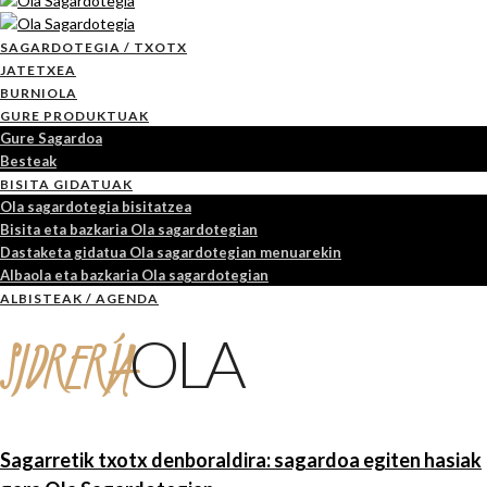
SAGARDOTEGIA / TXOTX
JATETXEA
BURNIOLA
GURE PRODUKTUAK
Gure Sagardoa
Besteak
BISITA GIDATUAK
Ola sagardotegia bisitatzea
Bisita eta bazkaria Ola sagardotegian
Dastaketa gidatua Ola sagardotegian menuarekin
Albaola eta bazkaria Ola sagardotegian
ALBISTEAK / AGENDA
SIDRERÍA
OLA
Sagarretik txotx denboraldira: sagardoa egiten hasiak