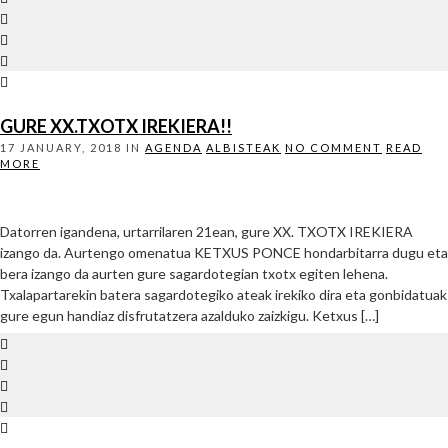
GURE XX.TXOTX IREKIERA!!
17 JANUARY, 2018
IN
AGENDA
ALBISTEAK
NO COMMENT
READ
MORE
Datorren igandena, urtarrilaren 21ean, gure XX. TXOTX IREKIERA
izango da. Aurtengo omenatua KETXUS PONCE hondarbitarra dugu eta
bera izango da aurten gure sagardotegian txotx egiten lehena.
Txalapartarekin batera sagardotegiko ateak irekiko dira eta gonbidatuak
gure egun handiaz disfrutatzera azalduko zaizkigu. Ketxus […]