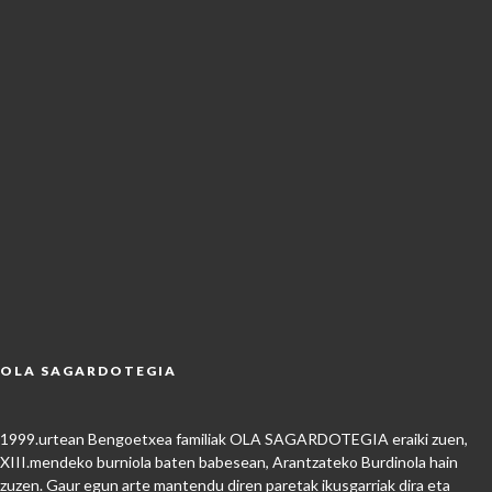
OLA SAGARDOTEGIA
1999.urtean Bengoetxea familiak OLA SAGARDOTEGIA eraiki zuen,
XIII.mendeko burniola baten babesean, Arantzateko Burdinola hain
zuzen. Gaur egun arte mantendu diren paretak ikusgarriak dira eta