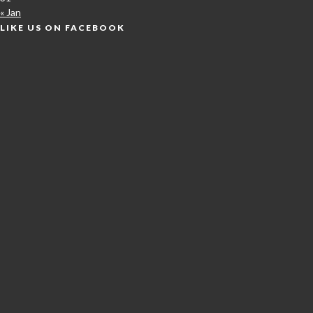
« Jan
LIKE US ON FACEBOOK