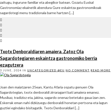
zaitugu, ingurune familiar eta abegikor batean. Gozatu Euskal
Gastronomiaz ekainetik abendura Gure eskaintza gastronomikoak
sagardotegi menu tradizionala barne hartzen […]
Txotx Denboraldiaren amaiera. Zatoz Ola
Sagardotegiaren eskaintza gastronomiko berria
ezagutzera
3 JUNE, 2024
IN
UNCATEGORIZED @EU
NO COMMENT
READ MORE
Joan den maiatzaren 25ean, Kantu Afaria ospatu genuen Ola
Sagardotegian, txotx denboraldi zirraragarri bati amaiera emanez.
Musikaz, tradizioz eta, jakina, sagardo onenaz betetako gaua izan zen.
Eskerrak eman nahi dizkizuegu denboraldi honetan pertsona eta lagun
guztiei egindako bisitagatik. Txotx Denboraldiari […]