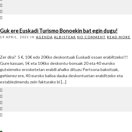
Guk ere Euskadi Turismo Bonoekin bat egin dugu!
19 APRIL, 2021
IN
AGENDA
ALBISTEAK
NO COMMENT
READ MORE
Zer dira? 5 €, 10€ edo 20€ko deskontuak Euskadi osoan erabiltzeko!!!
Gure kasuan, 5€ eta 10€ko deskontu-bonuak 20 eta 40 euroko
gutxieneko erosketetan erabili ahalko dituzu Pertsona bakoitzak,
gehienez ere, 40 euroko balioa dauka deskontuetan erabiltzeko eta
establezimendu zein fakturako bi […]