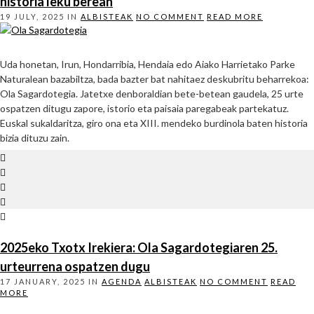
historia leku berean
19 JULY, 2025
IN
ALBISTEAK
NO COMMENT
READ MORE
Uda honetan, Irun, Hondarribia, Hendaia edo Aiako Harrietako Parke
Naturalean bazabiltza, bada bazter bat nahitaez deskubritu beharrekoa:
Ola Sagardotegia. Jatetxe denboraldian bete-betean gaudela, 25 urte
ospatzen ditugu zapore, istorio eta paisaia paregabeak partekatuz.
Euskal sukaldaritza, giro ona eta XIII. mendeko burdinola baten historia
bizia dituzu zain.
2025eko Txotx Irekiera: Ola Sagardotegiaren 25.
urteurrena ospatzen dugu
17 JANUARY, 2025
IN
AGENDA
ALBISTEAK
NO COMMENT
READ
MORE