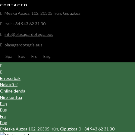
CONTACTO
Meaka Auzoa, 102, 20305 Irún, Gipuzkoa
tel: +34 943 62 31 30
info@olasagardotegia.eus
olasagardotegia.eus
Spa
Eus
Fre
Eng
Erreserbak
Nola iritsi
Online denda
Nire kontua
Esp
Eus
Fra
Eng
Meaka Auzoa 102, 20305 Irún, Gipuzkoa
+ 34 943 62 31 30