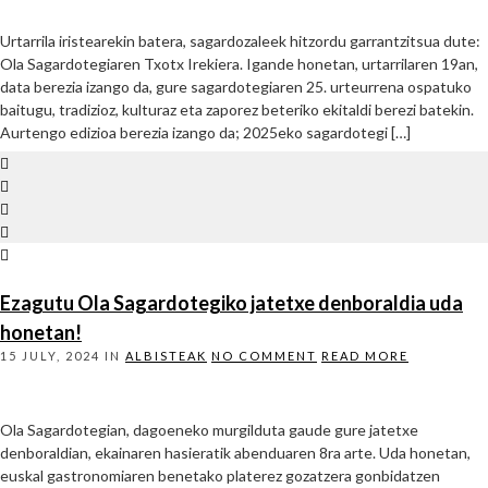
Urtarrila iristearekin batera, sagardozaleek hitzordu garrantzitsua dute:
Ola Sagardotegiaren Txotx Irekiera. Igande honetan, urtarrilaren 19an,
data berezia izango da, gure sagardotegiaren 25. urteurrena ospatuko
baitugu, tradizioz, kulturaz eta zaporez beteriko ekitaldi berezi batekin.
Aurtengo edizioa berezia izango da; 2025eko sagardotegi […]
Ezagutu Ola Sagardotegiko jatetxe denboraldia uda
honetan!
15 JULY, 2024
IN
ALBISTEAK
NO COMMENT
READ MORE
Ola Sagardotegian, dagoeneko murgilduta gaude gure jatetxe
denboraldian, ekainaren hasieratik abenduaren 8ra arte. Uda honetan,
euskal gastronomiaren benetako platerez gozatzera gonbidatzen