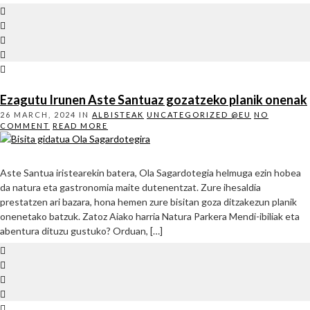
Ezagutu Irunen Aste Santuaz gozatzeko planik onenak
26 MARCH, 2024
IN
ALBISTEAK
UNCATEGORIZED @EU
NO
COMMENT
READ MORE
Aste Santua iristearekin batera, Ola Sagardotegia helmuga ezin hobea
da natura eta gastronomia maite dutenentzat. Zure ihesaldia
prestatzen ari bazara, hona hemen zure bisitan goza ditzakezun planik
onenetako batzuk. Zatoz Aiako harria Natura Parkera Mendi-ibiliak eta
abentura dituzu gustuko? Orduan, […]