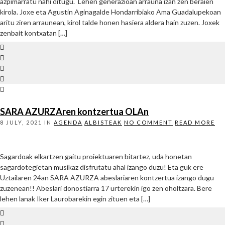
azpimarratu nahi ditugu. Lehen generazioan arrauna izan zen beraien
kirola. Joxe eta Agustin Aginagalde Hondarribiako Ama Guadalupekoan
aritu ziren arraunean, kirol talde honen hasiera aldera hain zuzen. Joxek
zenbait kontxatan […]
SARA AZURZAren kontzertua OLAn
8 JULY, 2021
IN
AGENDA
ALBISTEAK
NO COMMENT
READ MORE
Sagardoak elkartzen gaitu proiektuaren bitartez, uda honetan
sagardotegietan musikaz disfrutatu ahal izango duzu! Eta guk ere
Uztailaren 24an SARA AZURZA abeslariaren kontzertua izango dugu
zuzenean!! Abeslari donostiarra 17 urterekin igo zen oholtzara. Bere
lehen lanak Iker Laurobarekin egin zituen eta […]