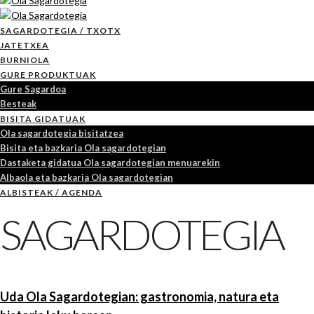
SAGARDOTEGIA / TXOTX
JATETXEA
BURNIOLA
GURE PRODUKTUAK
Gure Sagardoa
Besteak
BISITA GIDATUAK
Ola sagardotegia bisitatzea
Bisita eta bazkaria Ola sagardotegian
Dastaketa gidatua Ola sagardotegian menuarekin
Albaola eta bazkaria Ola sagardotegian
ALBISTEAK / AGENDA
SAGARDOTEGIA
Uda Ola Sagardotegian: gastronomia, natura eta