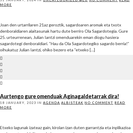
MORE
Joan den urtarrilaren 21az geroztik, sagardoaren aromak eta txotx
denboraldiaren alaitasunak hartu dute berriro Ola Sagardotegia. Gure
25. urteurrenean, Julian Iantzi omenduarekin eman diogu hasiera
sagardotegi denboraldiari. “Hau da Ola Sagardotegiko sagardo berria!”
oihukatuz Julian Iantzi, ohiko bezero eta “etxeko […]
Aurtengo gure omenduak Aginagaldetarrak dira!
18 JANUARY, 2023
IN
AGENDA
ALBISTEAK
NO COMMENT
READ
MORE
Etxeko lagunak izateaz gain, kirolan izan duten garrantzia eta inplikazioa