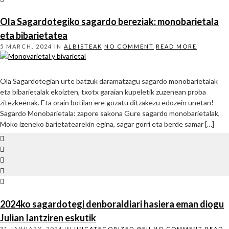
Ola Sagardotegiko sagardo bereziak: monobarietala
eta bibarietatea
5 MARCH, 2024
IN
ALBISTEAK
NO COMMENT
READ MORE
Ola Sagardotegian urte batzuk daramatzagu sagardo monobarietalak
eta bibarietalak ekoizten, txotx garaian kupeletik zuzenean proba
zitezkeenak. Eta orain botilan ere gozatu ditzakezu edozein unetan!
Sagardo Monobarietala: zapore sakona Gure sagardo monobarietalak,
Moko izeneko barietatearekin egina, sagar gorri eta berde samar […]
2024ko sagardotegi denboraldiari hasiera eman diogu
Julian Iantziren eskutik
31 JANUARY, 2024
IN
UNCATEGORIZED @EU
NO COMMENT
READ