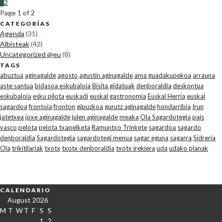
1
2
Page 1 of 2
CATEGORÍAS
Agenda
(31)
Albisteak
(42)
Uncategorized @eu
(8)
TAGS
abuztua
aginagalde
agosto
agustin aginagalde
ama guadakupekoa
arrauna
aste santua
bidasoa eskubaloia
Bisita gidatuak
denboraldia
deskontua
eskubaloia
esku pilota
euskadi
euskal gastronomia
Euskal Herria
euskal
sagardoa
frontoia
fronton
gipuzkoa
gurutz aginagalde
hondarribia
Irun
jatetxea
joxe aginagalde
julen aginagalde
meaka
Ola Sagardotegia
pais
vasco
pelota
pelota txapelketa
Ramuntxo Trinkete
sagardoa
sagardo
denboraldia
Sagardotegia
sagardotegi menua
sagar eguna
sagarra
Sidrería
Ola
trikitilariak
txotx
txotx denboraldia
txotx irekiera
uda
udako planak
CALENDARIO
August 2026
M
T
W
T
F
S
S
1
2