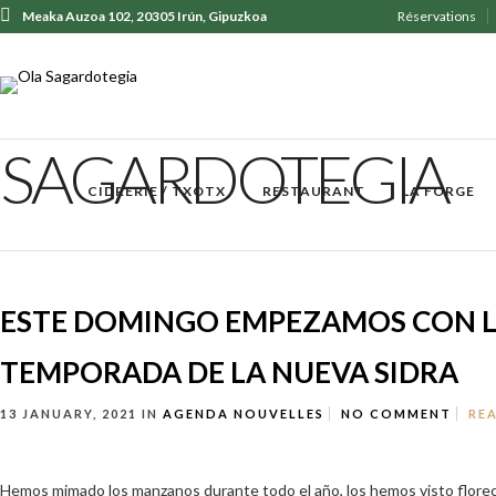
Meaka Auzoa 102, 20305 Irún, Gipuzkoa
Réservations
+ 34 943 62 31 30
SAGARDOTEGIA
CIDRERIE / TXOTX
RESTAURANT
LA FORGE
ESTE DOMINGO EMPEZAMOS CON 
TEMPORADA DE LA NUEVA SIDRA
13 JANUARY, 2021
IN
AGENDA
NOUVELLES
NO COMMENT
RE
Hemos mimado los manzanos durante todo el año, los hemos visto florec