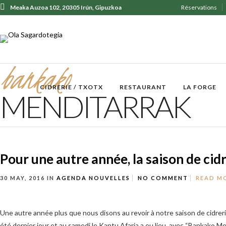
Meaka Auzoa 102, 20305 Irún, Gipuzkoa
Réservations
+ 34 943 62 31 30
bankako
CIDRERIE / TXOTX
RESTAURANT
LA FORGE
MENDITARRAK
Pour une autre année, la saison de cidre
30 MAY, 2016
IN
AGENDA
NOUVELLES
NO COMMENT
READ M
Une autre année plus que nous disons au revoir à notre saison de cidrer
été dernier jour et au samedi le Kantu Afaria a eu lieu, avec “Bankako Me