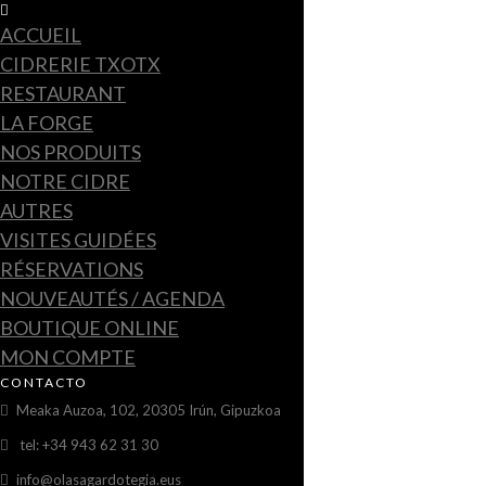
ACCUEIL
CIDRERIE TXOTX
RESTAURANT
LA FORGE
NOS PRODUITS
NOTRE CIDRE
AUTRES
VISITES GUIDÉES
RÉSERVATIONS
NOUVEAUTÉS / AGENDA
BOUTIQUE ONLINE
MON COMPTE
CONTACTO
Meaka Auzoa, 102, 20305 Irún, Gipuzkoa
tel: +34 943 62 31 30
info@olasagardotegia.eus