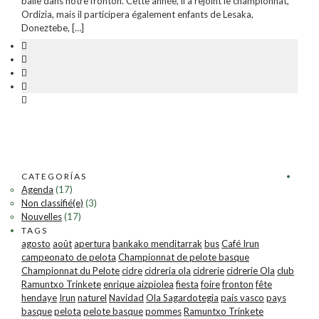
balle dans notre fronton. Cette année, il a rejoint le championnat,
Ordizia, mais il participera également enfants de Lesaka,
Doneztebe, […]
CATEGORÍAS
Agenda
(17)
Non classifié(e)
(3)
Nouvelles
(17)
TAGS
agosto
août
apertura
bankako menditarrak
bus
Café Irun
campeonato de pelota
Championnat de pelote basque
Championnat du Pelote
cidre
cidreria ola
cidrerie
cidrerie Ola
club
Ramuntxo Trinkete
enrique aizpiolea
fiesta
foire
fronton
fête
hendaye
Irun
naturel
Navidad
Ola Sagardotegia
pais vasco
pays
basque
pelota
pelote basque
pommes
Ramuntxo Trinkete