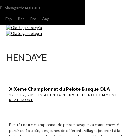
olasagardotegia.eus
Esp
Bas
Fra
Ang
HENDAYE
XIXeme Championnat du Pelote Basque OLA
27 JULY, 2019
IN
AGENDA
NOUVELLES
NO COMMENT
READ MORE
Bientôt notre championnat de pelote basque va commencer. À
partir du 15 août, des jeunes de différents villages joueront à la