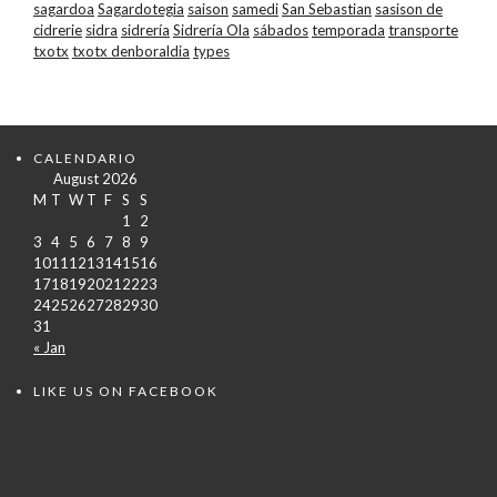
sagardoa
Sagardotegia
saison
samedi
San Sebastian
sasison de
cidrerie
sidra
sidrería
Sidrería Ola
sábados
temporada
transporte
txotx
txotx denboraldia
types
CALENDARIO
August 2026
M
T
W
T
F
S
S
1
2
3
4
5
6
7
8
9
10
11
12
13
14
15
16
17
18
19
20
21
22
23
24
25
26
27
28
29
30
31
« Jan
LIKE US ON FACEBOOK