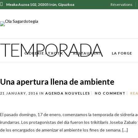
Meaka Auzoa 102, 20305 Irún, Gipuzkoa
Réservations
+ 34 943 62 31 30
TEMPORADA
CIDRERIE / TXOTX
RESTAURANT
LA FORGE
Una apertura llena de ambiente
21 JANUARY, 2016
IN
AGENDA
NOUVELLES
NO COMMENT
RE
El pasado domingo, 17 de enero, comenzamos la temporada de sidrería 
irundarras. Los protagonistas del día fueron los trikitilaris Joseba Zabalo
de los encargados de amenizar el ambiente los fines de semana. […]