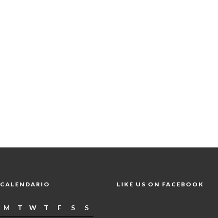
CALENDARIO
LIKE US ON FACEBOOK
M
T
W
T
F
S
S