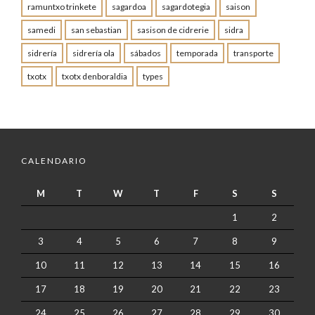
ramuntxo trinkete
sagardoa
sagardotegia
saison
samedi
san sebastian
sasison de cidrerie
sidra
sidrería
sidrería ola
sábados
temporada
transporte
txotx
txotx denboraldia
types
CALENDARIO
M
T
W
T
F
S
S
1
2
3
4
5
6
7
8
9
10
11
12
13
14
15
16
17
18
19
20
21
22
23
24
25
26
27
28
29
30