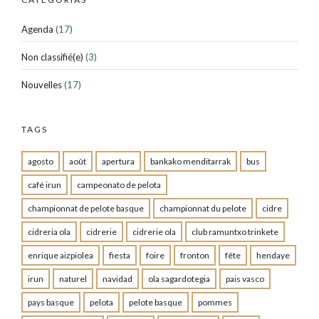
Agenda
(17)
Non classifié(e)
(3)
Nouvelles
(17)
TAGS
agosto
août
apertura
bankako menditarrak
bus
café irun
campeonato de pelota
championnat de pelote basque
championnat du pelote
cidre
cidreria ola
cidrerie
cidrerie ola
club ramuntxo trinkete
enrique aizpiolea
fiesta
foire
fronton
fête
hendaye
irun
naturel
navidad
ola sagardotegia
pais vasco
pays basque
pelota
pelote basque
pommes