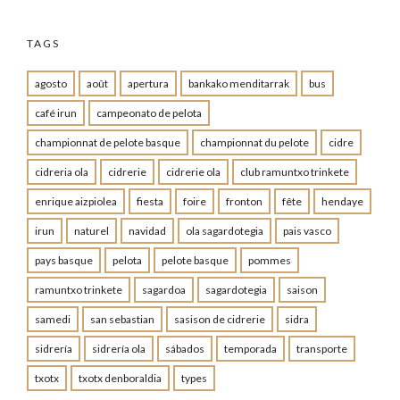
TAGS
agosto
août
apertura
bankako menditarrak
bus
café irun
campeonato de pelota
championnat de pelote basque
championnat du pelote
cidre
cidreria ola
cidrerie
cidrerie ola
club ramuntxo trinkete
enrique aizpiolea
fiesta
foire
fronton
fête
hendaye
irun
naturel
navidad
ola sagardotegia
pais vasco
pays basque
pelota
pelote basque
pommes
ramuntxo trinkete
sagardoa
sagardotegia
saison
samedi
san sebastian
sasison de cidrerie
sidra
sidrería
sidrería ola
sábados
temporada
transporte
txotx
txotx denboraldia
types