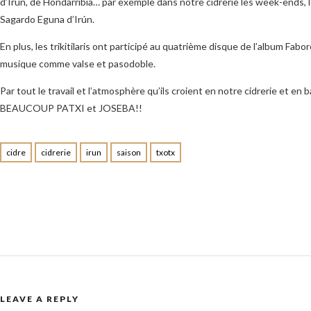
d’Irún, de Hondarribia… par exemple dans notre cidrerie les week-ends, le
Sagardo Eguna d’Irún.
En plus, les trikitilaris ont participé au quatrième disque de l’album Fabo
musique comme valse et pasodoble.
Par tout le travail et l’atmosphère qu’ils croient en notre cidrerie et en
BEAUCOUP PATXI et JOSEBA!!
cidre
cidrerie
irun
saison
txotx
LEAVE A REPLY