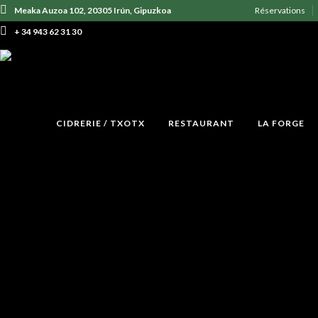
Meaka Auzoa 102, 20305 Irún, Gipuzkoa
Réservations
+ 34 943 62 31 30
CIDRERIE / TXOTX
RESTAURANT
LA FORGE