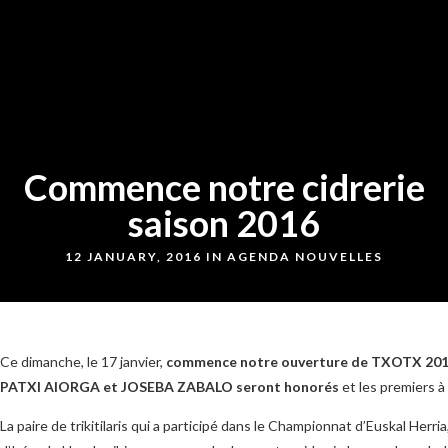
Commence notre cidrerie
saison 2016
12 JANUARY, 2016 IN
AGENDA
NOUVELLES
Ce dimanche, le 17 janvier,
commence notre ouverture de TXOTX 20
PATXI AIORGA et JOSEBA ZABALO seront honorés
et les premiers à
La paire de trikitilaris qui a participé dans le Championnat d’Euskal Herr