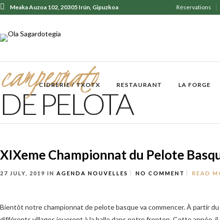
Meaka Auzoa 102, 20305 Irún, Gipuzkoa
Réservations
+ 34 943 62 31 30
campeonato
CIDRERIE / TXOTX
RESTAURANT
LA FORGE
DE PELOTA
XIXeme Championnat du Pelote Basq
27 JULY, 2019
IN
AGENDA
NOUVELLES
NO COMMENT
READ M
Bientôt notre championnat de pelote basque va commencer. À partir du 
différents villages joueront à la balle dans notre fronton. Cette année, il