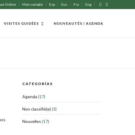
ue Online
Mon compte
Esp
Eus
Fra
Eng
VISITES GUIDÉES
NOUVEAUTÉS / AGENDA
CATEGORÍAS
Agenda
(17)
Non classifié(e)
(3)
nos
Nouvelles
(17)