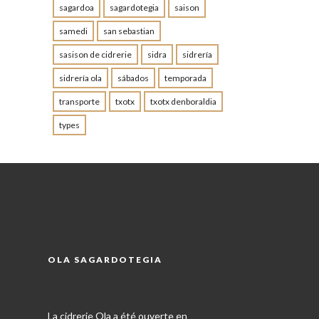
sagardoa
sagardotegia
saison
samedi
san sebastian
sasison de cidrerie
sidra
sidrería
sidrería ola
sábados
temporada
transporte
txotx
txotx denboraldia
types
OLA SAGARDOTEGIA
La cidrerie Ola a été ouverte en