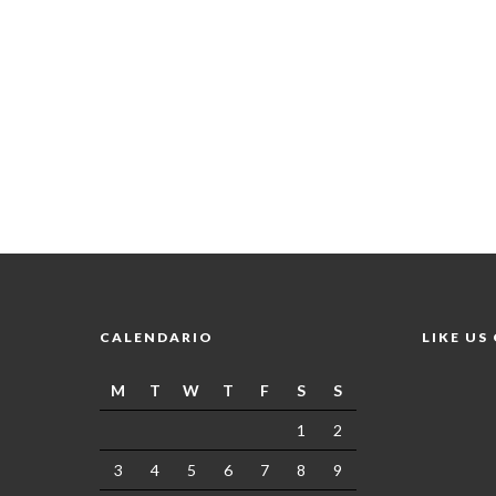
CALENDARIO
LIKE US
M
T
W
T
F
S
S
1
2
3
4
5
6
7
8
9