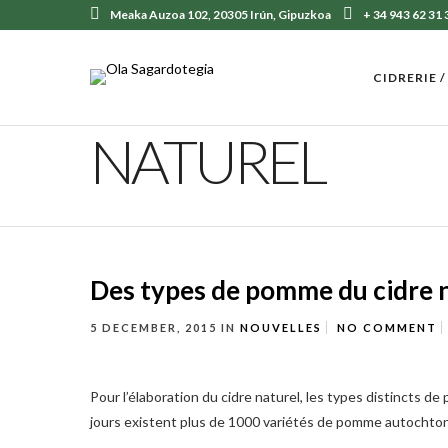
Meaka Auzoa 102, 20305 Irún, Gipuzkoa
+ 34 943 62 31 
CIDRERIE 
NATUREL
Des types de pomme du cidre 
5 DECEMBER, 2015
IN
NOUVELLES
NO COMMENT
Pour l’élaboration du cidre naturel, les types distincts d
jours existent plus de 1000 variétés de pomme autochton