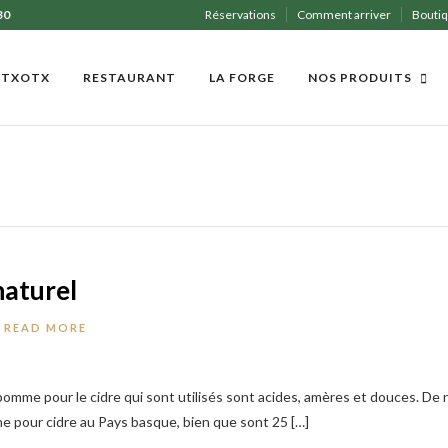
30
Réservations
Comment arriver
Boutiq
/ TXOTX
RESTAURANT
LA FORGE
NOS PRODUITS
naturel
READ MORE
e pomme pour le cidre qui sont utilisés sont acides, amères et douces. De 
e pour cidre au Pays basque, bien que sont 25 […]