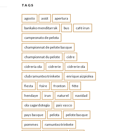
TAGS
agosto
août
apertura
bankako menditarrak
bus
café irun
campeonato de pelota
championnat de pelote basque
championnat du pelote
cidre
cidreria ola
cidrerie
cidrerie ola
club ramuntxo trinkete
enrique aizpiolea
fiesta
foire
fronton
fête
hendaye
irun
naturel
navidad
ola sagardotegia
pais vasco
pays basque
pelota
pelote basque
pommes
ramuntxo trinkete