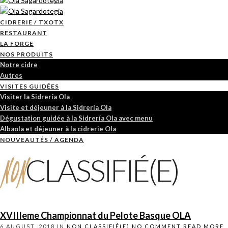
CIDRERIE / TXOTX
RESTAURANT
LA FORGE
NOS PRODUITS
Notre cidre
Autres
VISITES GUIDÉES
Visiter la Sidrería Ola
Visite et déjeuner à la Sidrería Ola
Dégustation guidée à la Sidrería Ola avec menu
Albaola et déjeuner à la cidrerie Ola
NOUVEAUTÉS / AGENDA
NON
CLASSIFIÉ(E)
XVIIIeme Championnat du Pelote Basque OLA
6 AUGUST, 2018
IN
NON CLASSIFIÉ(E)
NO COMMENT
READ MORE