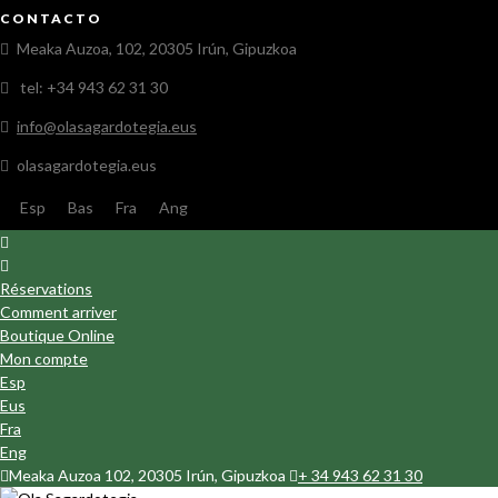
CONTACTO
Meaka Auzoa, 102, 20305 Irún, Gipuzkoa
tel: +34 943 62 31 30
info@olasagardotegia.eus
olasagardotegia.eus
Esp
Bas
Fra
Ang
Réservations
Comment arriver
Boutique Online
Mon compte
Esp
Eus
Fra
Eng
Meaka Auzoa 102, 20305 Irún, Gipuzkoa
+ 34 943 62 31 30