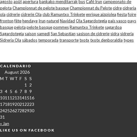
agosto
août
apertura
bankako menditarrak
bus
Café Irun
campeonato de
pelota
Championnat de pelote basque
Championnat du Pelote
cidre
cidreria
ola
cidrerie
cidrerie Ola
club Ramuntxo Trinkete
enrique aizpiolea
fiesta
foire
fronton
fête
hendaye
Irun
naturel
Navidad
Ola Sagardotegia
pais vasco
pays
basque
pelota
pelote basque
pommes
Ramuntxo Trinkete
sagardoa
Sagardotegia
saison
samedi
San Sebastian
sasison de cidrerie
sidra
sidrería
Sidrería Ola
sábados
temporada
transporte
txotx
txotx denboraldia
types
CALENDARIO
August 2026
M
T
W
T
F
S
S
1
2
3
4
5
6
7
8
9
10
11
12
13
14
15
16
17
18
19
20
21
22
23
24
25
26
27
28
29
30
31
« Jan
LIKE US ON FACEBOOK