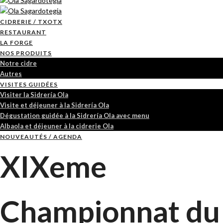
CIDRERIE / TXOTX
RESTAURANT
LA FORGE
NOS PRODUITS
Notre cidre
Autres
VISITES GUIDÉES
Visiter la Sidrería Ola
Visite et déjeuner à la Sidrería Ola
Dégustation guidée à la Sidrería Ola avec menu
Albaola et déjeuner à la cidrerie Ola
NOUVEAUTÉS / AGENDA
XIXeme
Championnat du