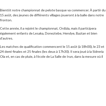
Bientôt notre championnat de pelote basque va commencer. À partir du
15 août, des jeunes de différents villages joueront à la balle dans notre
fronton.
Cette année, il a rejoint le championnat, Ordizia, mais il participera
également enfants de Lesaka, Doneztebe, Hendye, Baztan et bien
d’autres.
Les matches de qualification commencent le 15 août (à 18h00), le 23 et
24 demi-finales et 25 finales (les deux à 17h30). Il sera joué à la Sidrería
Ola et, en cas de pluie, à l’école de La Salle de Irun, dans la mesure où il
est signalé.
Pour plus d’informations:
Facebook
Instagram
Clubs, couples et système de classification 2019
Groupes et couples 2019
Calendrier 2019
Résultats 2018
Photos 2019