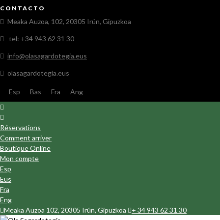
CONTACTO
Meaka Auzoa, 102, 20305 Irún, Gipuzkoa
tel: +34 943 62 31 30
info@olasagardotegia.eus
olasagardotegia.eus
Esp
Bas
Fra
Ang
Réservations
Comment arriver
Boutique Online
Mon compte
Esp
Eus
Fra
Eng
Meaka Auzoa 102, 20305 Irún, Gipuzkoa
+ 34 943 62 31 30