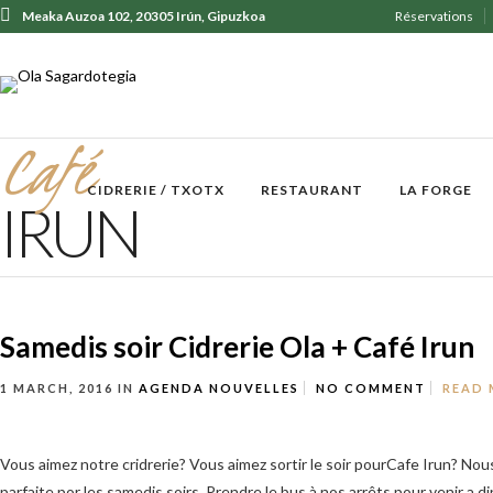
Meaka Auzoa 102, 20305 Irún, Gipuzkoa
Réservations
+ 34 943 62 31 30
Café
CIDRERIE / TXOTX
RESTAURANT
LA FORGE
IRUN
Samedis soir Cidrerie Ola + Café Irun
1 MARCH, 2016
IN
AGENDA
NOUVELLES
NO COMMENT
READ
Vous aimez notre cridrerie? Vous aimez sortir le soir pourCafe Irun? No
parfaite por les samedis soirs. Prendre le bus à nos arrêts pour venir a d