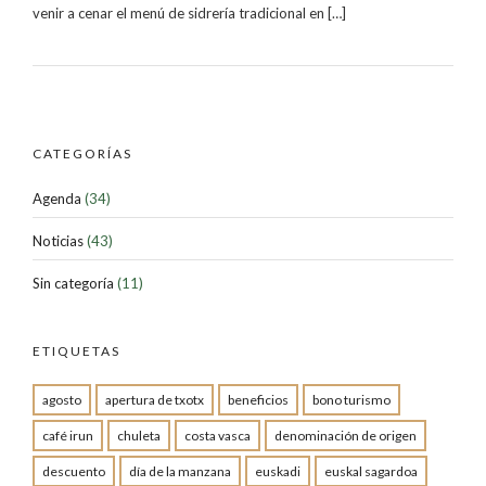
venir a cenar el menú de sidrería tradicional en […]
CATEGORÍAS
Agenda
(34)
Noticias
(43)
Sin categoría
(11)
ETIQUETAS
agosto
apertura de txotx
beneficios
bono turismo
café irun
chuleta
costa vasca
denominación de origen
descuento
día de la manzana
euskadi
euskal sagardoa