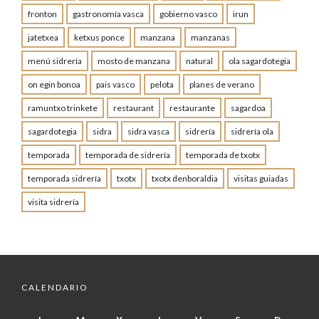
fronton
gastronomía vasca
gobierno vasco
irun
jatetxea
ketxus ponce
manzana
manzanas
menú sidrería
mosto de manzana
natural
ola sagardotegia
on egin bonoa
pais vasco
pelota
planes de verano
ramuntxo trinkete
restaurant
restaurante
sagardoa
sagardotegia
sidra
sidra vasca
sidrería
sidrería ola
temporada
temporada de sidrería
temporada de txotx
temporada sidrería
txotx
txotx denboraldia
visitas guiadas
visita sidrería
CALENDARIO