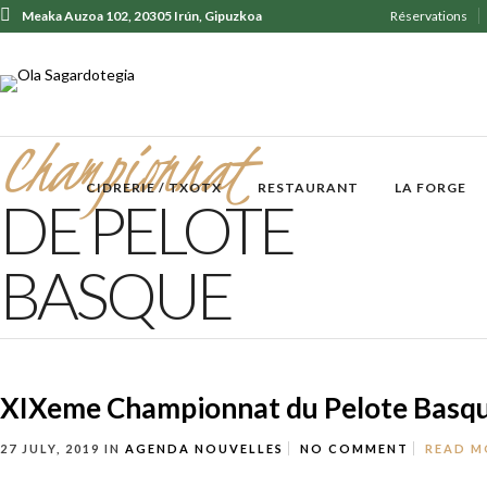
Meaka Auzoa 102, 20305 Irún, Gipuzkoa
Réservations
+ 34 943 62 31 30
Championnat
CIDRERIE / TXOTX
RESTAURANT
LA FORGE
DE PELOTE
BASQUE
XIXeme Championnat du Pelote Basq
27 JULY, 2019
IN
AGENDA
NOUVELLES
NO COMMENT
READ M