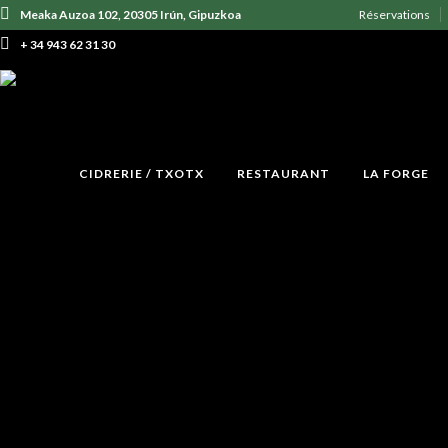
Meaka Auzoa 102, 20305 Irún, Gipuzkoa
Réservations
+ 34 943 62 31 30
CIDRERIE / TXOTX
RESTAURANT
LA FORGE