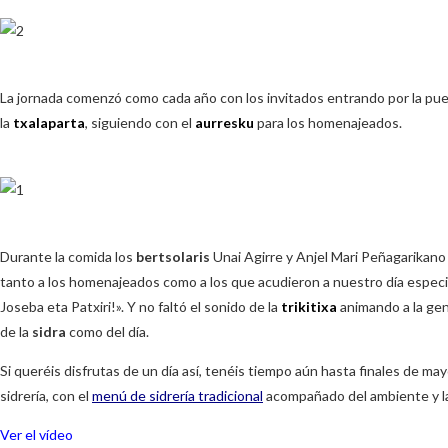
La jornada comenzó como cada año con los invitados entrando por la pue
la
txalaparta
, siguiendo con el
aurresku
para los homenajeados.
Durante la comida los
bertsolaris
Unai Agirre y Anjel Mari Peñagarikano
tanto a los homenajeados como a los que acudieron a nuestro día especia
Joseba eta Patxiri!». Y no faltó el sonido de la
trikitixa
animando a la gent
de la
sidra
como del día.
Si queréis disfrutas de un día así, tenéis tiempo aún hasta finales de may
sidrería, con el
menú de sidrería tradicional
acompañado del ambiente y la
Ver el vídeo