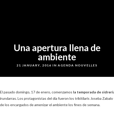
Una apertura llena de
ambiente
21 JANUARY, 2016 IN
AGENDA
NOUVELLES
El pasado domingo, 17 de enero, comenzamos
la temporada de sidrerí
irundarras. Los protagonistas del día fueron los trikitilaris Joseba Zabalo
de los encargados de amenizar el ambiente los fines de semana.