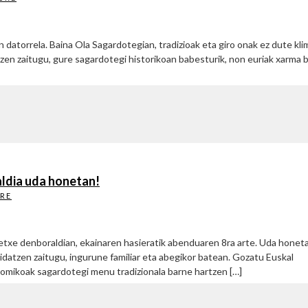
datorrela. Baina Ola Sagardotegian, tradizioak eta giro onak ez dute kli
zen zaitugu, gure sagardotegi historikoan babesturik, non euriak xarma 
ldia uda honetan!
RE
txe denboraldian, ekainaren hasieratik abenduaren 8ra arte. Uda honet
atzen zaitugu, ingurune familiar eta abegikor batean. Gozatu Euskal
omikoak sagardotegi menu tradizionala barne hartzen […]