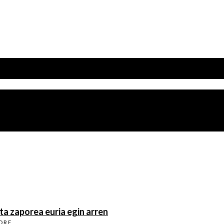
a zaporea euria egin arren
ORE