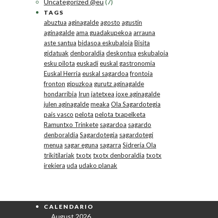
Uncategorized @eu
(7)
TAGS
abuztua
aginagalde
agosto
agustin
aginagalde
ama guadakupekoa
arrauna
aste santua
bidasoa eskubaloia
Bisita
gidatuak
denboraldia
deskontua
eskubaloia
esku pilota
euskadi
euskal gastronomia
Euskal Herria
euskal sagardoa
frontoia
fronton
gipuzkoa
gurutz aginagalde
hondarribia
Irun
jatetxea
joxe aginagalde
julen aginagalde
meaka
Ola Sagardotegia
pais vasco
pelota
pelota txapelketa
Ramuntxo Trinkete
sagardoa
sagardo
denboraldia
Sagardotegia
sagardotegi
menua
sagar eguna
sagarra
Sidrería Ola
trikitilariak
txotx
txotx denboraldia
txotx
irekiera
uda
udako planak
CALENDARIO
August 2026