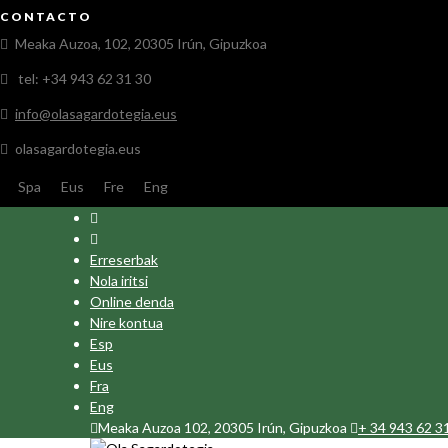
CONTACTO
Meaka Auzoa, 102, 20305 Irún, Gipuzkoa
tel: +34 943 62 31 30
info@olasagardotegia.eus
olasagardotegia.eus
Spa
Eus
Fre
Eng
Erreserbak
Nola iritsi
Online denda
Nire kontua
Esp
Eus
Fra
Eng
Meaka Auzoa 102, 20305 Irún, Gipuzkoa
+ 34 943 62 3