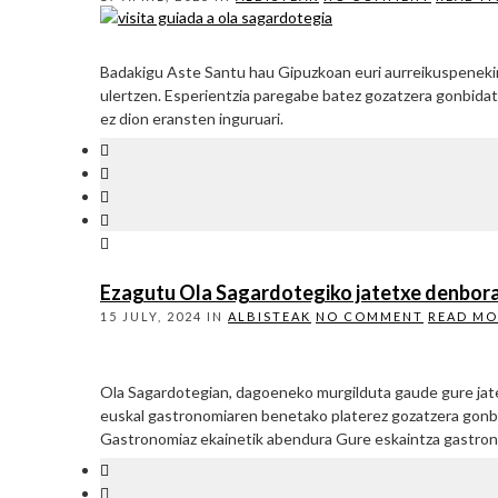
Badakigu Aste Santu hau Gipuzkoan euri aurreikuspenekin 
ulertzen. Esperientzia paregabe batez gozatzera gonbidat
ez dion eransten inguruari.
Ezagutu Ola Sagardotegiko jatetxe denbora
15 JULY, 2024
IN
ALBISTEAK
NO COMMENT
READ MO
Ola Sagardotegian, dagoeneko murgilduta gaude gure jate
euskal gastronomiaren benetako platerez gozatzera gonbid
Gastronomiaz ekainetik abendura Gure eskaintza gastron