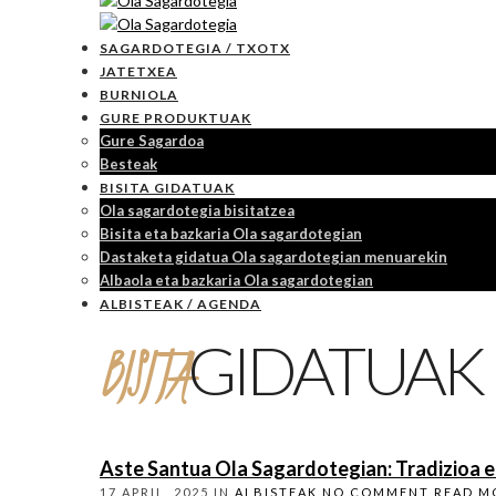
SAGARDOTEGIA / TXOTX
JATETXEA
BURNIOLA
GURE PRODUKTUAK
Gure Sagardoa
Besteak
BISITA GIDATUAK
Ola sagardotegia bisitatzea
Bisita eta bazkaria Ola sagardotegian
Dastaketa gidatua Ola sagardotegian menuarekin
Albaola eta bazkaria Ola sagardotegian
ALBISTEAK / AGENDA
BISITA
GIDATUAK
Aste Santua Ola Sagardotegian: Tradizioa et
17 APRIL, 2025
IN
ALBISTEAK
NO COMMENT
READ M