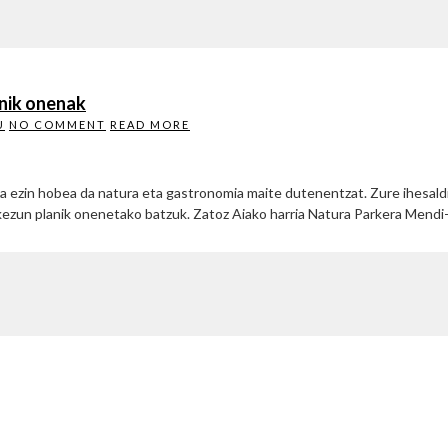
nik onenak
U
NO COMMENT
READ MORE
a ezin hobea da natura eta gastronomia maite dutenentzat. Zure ihesald
kezun planik onenetako batzuk. Zatoz Aiako harria Natura Parkera Mendi-i