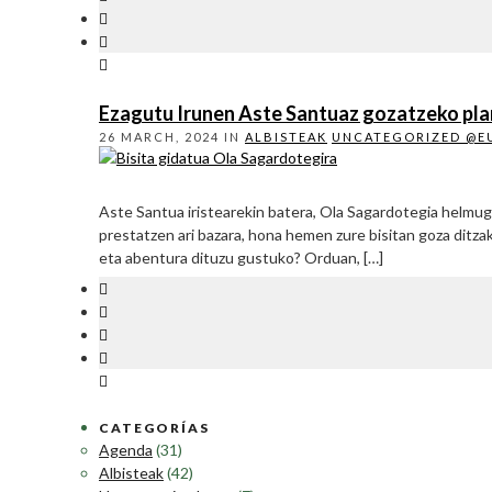
Ezagutu Irunen Aste Santuaz gozatzeko pla
26 MARCH, 2024
IN
ALBISTEAK
UNCATEGORIZED @E
Aste Santua iristearekin batera, Ola Sagardotegia helmug
prestatzen ari bazara, hona hemen zure bisitan goza ditza
eta abentura dituzu gustuko? Orduan, […]
CATEGORÍAS
Agenda
(31)
Albisteak
(42)