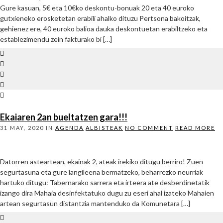
Gure kasuan, 5€ eta 10€ko deskontu-bonuak 20 eta 40 euroko
gutxieneko erosketetan erabili ahalko dituzu Pertsona bakoitzak,
gehienez ere, 40 euroko balioa dauka deskontuetan erabiltzeko eta
establezimendu zein fakturako bi […]
Ekaiaren 2an bueltatzen gara!!!
31 MAY, 2020
IN
AGENDA
ALBISTEAK
NO COMMENT
READ MORE
Datorren asteartean, ekainak 2, ateak irekiko ditugu berriro! Zuen
segurtasuna eta gure langileena bermatzeko, beharrezko neurriak
hartuko ditugu: Tabernarako sarrera eta irteera ate desberdinetatik
izango dira Mahaia desinfektatuko dugu zu eseri ahal izateko Mahaien
artean segurtasun distantzia mantenduko da Komunetara […]