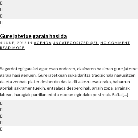
Gure jatetxe garaia hasi da
4 JUNE, 2016
IN
AGENDA
UNCATEGORIZED @EU
NO COMMENT
READ MORE
Sagardotegi garaiari agur esan ondoren, ekainaren hasieran gure jatetxe
garaia hasi genuen. Gure jatetxean sukaldaritza tradizionala nagusitzen
da eta zenbait plater desberdin dasta ditzakezu esaterako, babarrun
gorriak sakramentuekin, entsalada desberdinak, arrain zopa, arrainak
labean, haragiak parrillan edota etxean egindako postreak. Baita […]