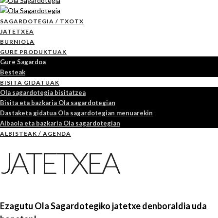
SAGARDOTEGIA / TXOTX
JATETXEA
BURNIOLA
GURE PRODUKTUAK
Gure Sagardoa
Besteak
BISITA GIDATUAK
Ola sagardotegia bisitatzea
Bisita eta bazkaria Ola sagardotegian
Dastaketa gidatua Ola sagardotegian menuarekin
Albaola eta bazkaria Ola sagardotegian
ALBISTEAK / AGENDA
JATETXEA
Ezagutu Ola Sagardotegiko jatetxe denboraldia uda