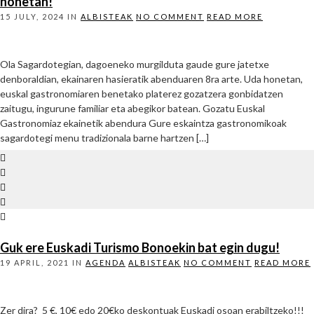
honetan!
15 JULY, 2024
IN
ALBISTEAK
NO COMMENT
READ MORE
Ola Sagardotegian, dagoeneko murgilduta gaude gure jatetxe
denboraldian, ekainaren hasieratik abenduaren 8ra arte. Uda honetan,
euskal gastronomiaren benetako platerez gozatzera gonbidatzen
zaitugu, ingurune familiar eta abegikor batean. Gozatu Euskal
Gastronomiaz ekainetik abendura Gure eskaintza gastronomikoak
sagardotegi menu tradizionala barne hartzen […]
Guk ere Euskadi Turismo Bonoekin bat egin dugu!
19 APRIL, 2021
IN
AGENDA
ALBISTEAK
NO COMMENT
READ MORE
Zer dira? 5 €, 10€ edo 20€ko deskontuak Euskadi osoan erabiltzeko!!!