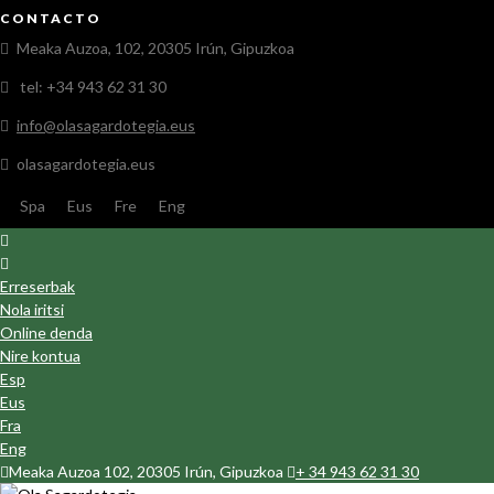
CONTACTO
Meaka Auzoa, 102, 20305 Irún, Gipuzkoa
tel: +34 943 62 31 30
info@olasagardotegia.eus
olasagardotegia.eus
Spa
Eus
Fre
Eng
Erreserbak
Nola iritsi
Online denda
Nire kontua
Esp
Eus
Fra
Eng
Meaka Auzoa 102, 20305 Irún, Gipuzkoa
+ 34 943 62 31 30