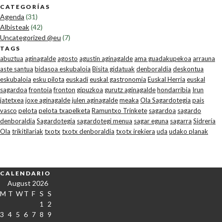
CATEGORÍAS
Agenda
(31)
Albisteak
(42)
Uncategorized @eu
(7)
TAGS
abuztua
aginagalde
agosto
agustin aginagalde
ama guadakupekoa
arrauna
aste santua
bidasoa eskubaloia
Bisita gidatuak
denboraldia
deskontua
eskubaloia
esku pilota
euskadi
euskal gastronomia
Euskal Herria
euskal
sagardoa
frontoia
fronton
gipuzkoa
gurutz aginagalde
hondarribia
Irun
jatetxea
joxe aginagalde
julen aginagalde
meaka
Ola Sagardotegia
pais
vasco
pelota
pelota txapelketa
Ramuntxo Trinkete
sagardoa
sagardo
denboraldia
Sagardotegia
sagardotegi menua
sagar eguna
sagarra
Sidrería
Ola
trikitilariak
txotx
txotx denboraldia
txotx irekiera
uda
udako planak
CALENDARIO
August 2026
M
T
W
T
F
S
S
1
2
3
4
5
6
7
8
9