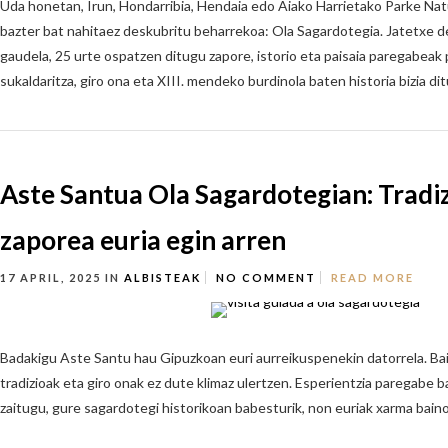
Uda honetan, Irun, Hondarribia, Hendaia edo Aiako Harrietako Parke Natu
bazter bat nahitaez deskubritu beharrekoa: Ola Sagardotegia. Jatetxe 
gaudela, 25 urte ospatzen ditugu zapore, istorio eta paisaia paregabeak 
sukaldaritza, giro ona eta XIII. mendeko burdinola baten historia bizia dit
Aste Santua Ola Sagardotegian: Tradiz
zaporea euria egin arren
17 APRIL, 2025
IN
ALBISTEAK
NO COMMENT
READ MORE
Badakigu Aste Santu hau Gipuzkoan euri aurreikuspenekin datorrela. Ba
tradizioak eta giro onak ez dute klimaz ulertzen. Esperientzia paregabe
zaitugu, gure sagardotegi historikoan babesturik, non euriak xarma baino