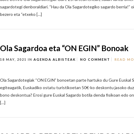
sagardotegi denboraldiari. “Hau da Ola Sagardotegiko sagardo berria!” oi
bezero eta “etxeko […]
Ola Sagardoa eta “ON EGIN” Bonoak
18 MAY, 2021
IN
AGENDA
ALBISTEAK
NO COMMENT
READ MO
Ola Sagardotegiak “ON EGIN” bonoetan parte hartuko du Gure Euskal 
egiteagatik, Euskadiko ostatu turistikoetan 50€-ko deskontu jasoko duz
bono deskontua? Erosi gure Euskal Sagardo botila denda fisikoan edo o
[…]