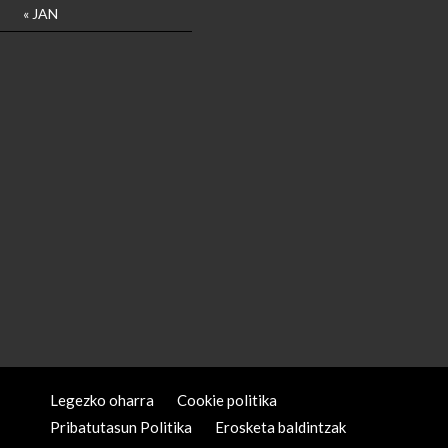
« JAN
Legezko oharra
Cookie politika
Pribatutasun Politika
Erosketa baldintzak