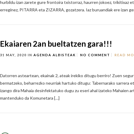
hurbildu izan zarete gure frontoira txistorraz, haurren jokoez, trikitixaz 
erreginez, PITARRA eta ZIZARRA, gozatzera. Iaz buruandiak ere izan gen
Ekaiaren 2an bueltatzen gara!!!
31 MAY, 2020
IN
AGENDA
ALBISTEAK
NO COMMENT
READ MO
Datorren asteartean, ekainak 2, ateak irekiko ditugu berriro! Zuen segu
bermatzeko, beharrezko neurriak hartuko ditugu: Tabernarako sarrera et
izango dira Mahaia desinfektatuko dugu zu eseri ahal izateko Mahaien a
mantenduko da Komunetara […]